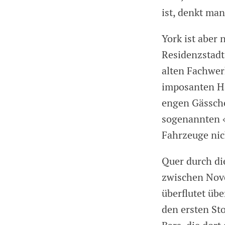
ist, denkt ma
York ist aber 
Residenzstadt 
alten Fachwer
imposanten Hä
engen Gässche
sogenannten «
Fahrzeuge nic
Quer durch die
zwischen Nove
überflutet übe
den ersten St