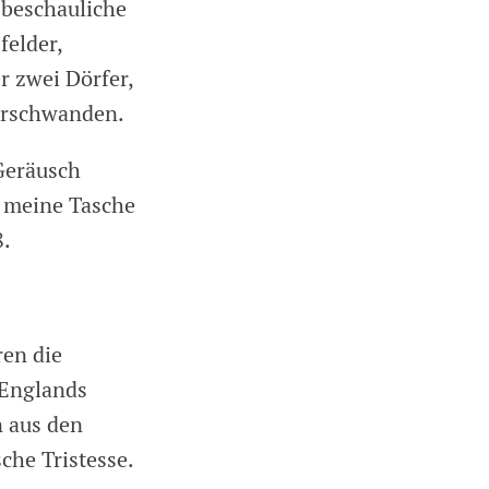
 beschauliche
felder,
r zwei Dörfer,
verschwanden.
 Geräusch
r meine Tasche
8.
ren die
 Englands
n aus den
che Tristesse.