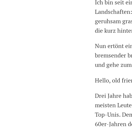
Ich bin seit 
Landschaften:
geruhsam gras
die kurz hint
Nun ertönt ei
bremsender br
und gehe zum 
Hello, old frie
Drei Jahre hab
meisten Leute
Top-Unis. Dem
60er-Jahren de