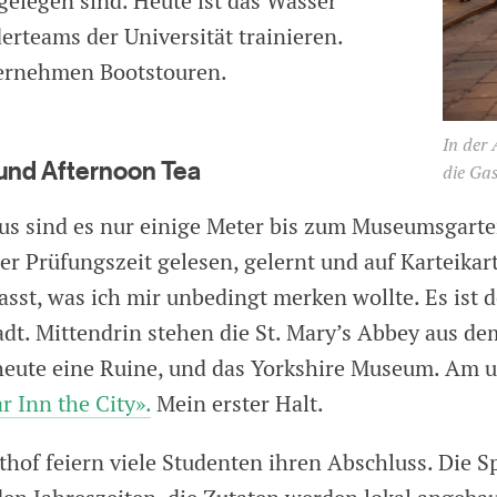
 gelegen sind. Heute ist das Wasser
erteams der Universität trainieren.
ternehmen Bootstouren.
In der 
und Afternoon Tea
die Gas
s sind es nur einige Meter bis zum Museumsgarte
er Prüfungszeit gelesen, gelernt und auf Karteikar
st, was ich mir unbedingt merken wollte. Es ist d
adt. Mittendrin stehen die St. Mary’s Abbey aus de
heute eine Ruine, und das Yorkshire Museum. Am 
r Inn the City».
Mein erster Halt.
thof feiern viele Studenten ihren Abschluss. Die S