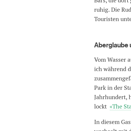
Bars, die dort
ruhig. Die Rud
Touristen un
Aberglaube 
Vom Wasser au
ich während d
zusammengefas
Park in der St
Jahrhundert, 
lockt
«The Sta
In diesem Gas