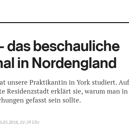
– das beschauliche
nal in Nordengland
at unsere Praktikantin in York studiert. Au
lte Residenzstadt erklärt sie, warum man i
hungen gefasst sein sollte.
6.05.2018, 01:59 Uhr