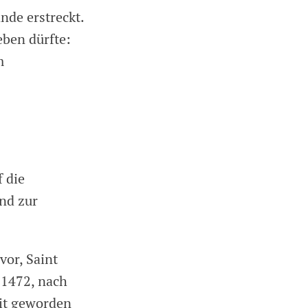
nde erstreckt.
eben dürfte:
m
 die
und zur
vor, Saint
t 1472, nach
eit geworden