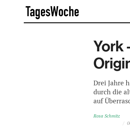
Skip
TagesWoche
to
content
York 
Origi
Drei Jahre h
durch die a
auf Überrasc
Rosa Schmitz
/
0