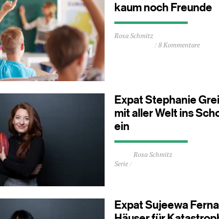
kaum noch Freunde
Durchschnittliche
Rosa Schmitz
Lesezeit
8 Kommentare
ca.
2
Minuten
Expat Stephanie Grei
mit aller Welt ins Sc
ein
Durchschnittliche
Rosa Schmitz
Lesezeit
Serie
ca.
2
Minuten
Expat Sujeewa Ferna
Häuser für Katastro