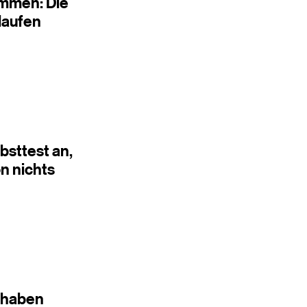
mmen: Die
laufen
bsttest an,
n nichts
 haben