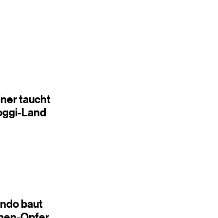
ner taucht
hoggi-Land
ndo baut
phen-Opfer