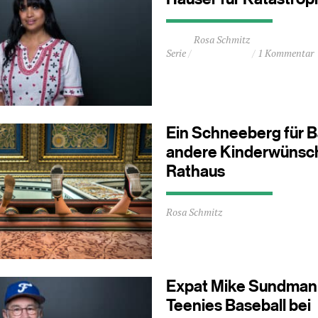
Durchschnittliche
Rosa Schmitz
Lesezeit
Serie
1 Kommentar
ca.
2
Minuten
Ein Schneeberg für B
andere Kinderwünsc
Rathaus
Durchschnittliche
Rosa Schmitz
Lesezeit
ca.
1
Minuten
Expat Mike Sundman 
Teenies Baseball bei