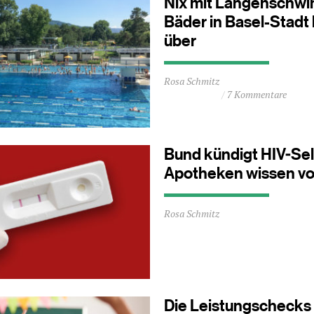
Nix mit Längenschwi
Bäder in Basel-Stadt 
über
Durchschnittliche
Rosa Schmitz
Lesezeit
7 Kommentare
ca.
1
Minuten
Bund kündigt HIV-Sel
Apotheken wissen vo
Durchschnittliche
Rosa Schmitz
Lesezeit
ca.
1
Minuten
Die Leistungschecks