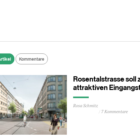
rtikel
Kommentare
Rosentalstrasse soll
attraktiven Eingangs
Durchschnittliche
Rosa Schmitz
Lesezeit
7 Kommentare
ca.
0
Minuten