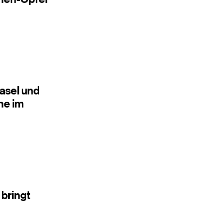
asel und
he im
bringt