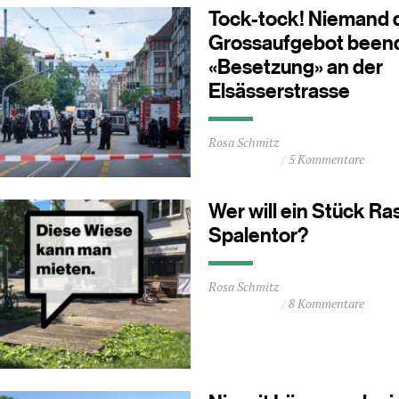
Tock-tock! Niemand 
Grossaufgebot been
«Besetzung» an der
Elsässerstrasse
Durchschnittliche
Rosa Schmitz
Lesezeit
5 Kommentare
ca.
0
Minuten
Wer will ein Stück R
Spalentor?
Durchschnittliche
Rosa Schmitz
Lesezeit
8 Kommentare
ca.
0
Minuten