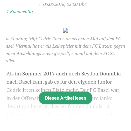
/
05.05.2018, 02:00 Uhr
1 Kommentar
Am Sonntag trifft Cedric Itten zum sechsten Mal auf den FC
Basel. Viermal hat er als Leihspieler mit dem FC Luzern gegen
seinen Ausbildungsverein gespielt, einmal mit dem FC St.
Gallen.
Als im Sommer 2017 auch noch Seydou Doumbia
nach Basel kam, gab es für den eigenen Junior
Cedric Itten keinen Platz mehr. Der FC Basel war
Diesen Artikel lesen
in der Offensive mit Doumbia und Marc Janko
derart gut besetzt, dass es für den damals 19-
Jährigen nur eine Lösung gab: Vereinswechsel.
Der FC Luzern nahm den 189 Zentimeter grossen