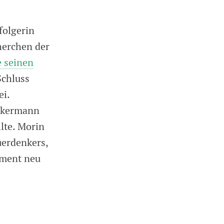
folgerin
herchen der
 seinen
Schluss
ei.
Ackermann
lte. Morin
uerdenkers,
ement neu