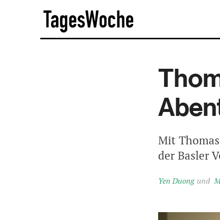
Skip
TagesWoche
to
content
Thoma
Aben
Mit Thomas 
der Basler 
Yen Duong
M