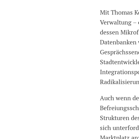
Mit Thomas Kes
Verwaltung – 
dessen Mikrof
Datenbanken w
Gesprächssen
Stadtentwickl
Integrationspo
Radikalisieru
Auch wenn der 
Befreiungssch
Strukturen de
sich unterford
Marktplatz an