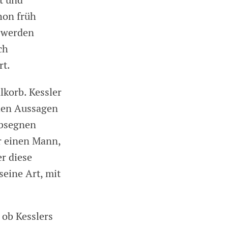
t und
hon früh
t werden
ch
rt.
lkorb. Kessler
hen Aussagen
absegnen
ür einen Mann,
r diese
seine Art, mit
 ob Kesslers