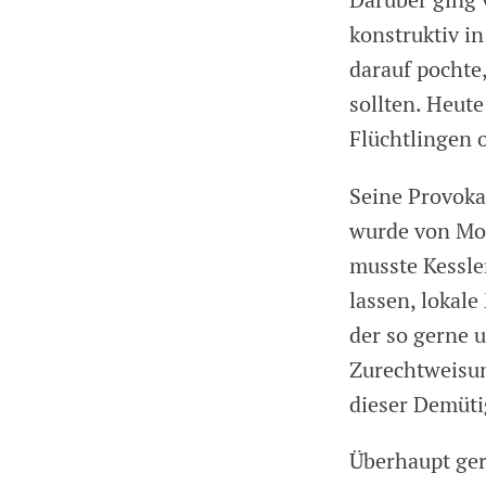
Darüber ging 
konstruktiv i
darauf pochte
sollten. Heute
Flüchtlingen 
Seine Provoka
wurde von Mor
musste Kessle
lassen, lokale
der so gerne 
Zurechtweisung
dieser Demüt
Überhaupt ger