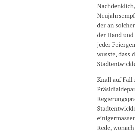
Nachdenklich,
Neujahrsempfa
der an solche
der Hand und 
jeder Feierge
wusste, dass d
Stadtentwickl
Knall auf Fall
Präsidialdepa
Regierungspräs
Stadtentwickle
einigermassen
Rede, wonach 