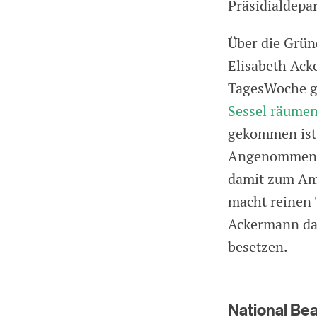
Präsidialdepa
Über die Grün
Elisabeth Ac
TagesWoche ge
Sessel räume
gekommen ist, 
Angenommen we
damit zum Amt
macht reinen 
Ackermann dar
besetzen.
National Be