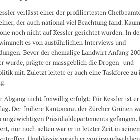
sler verlässt einer der profiliertesten Chefbeamt
einer, der auch national viel Beachtung fand. Kau
one noch nicht auf Kessler gerichtet wurden. In d
immelt es von ausführlichen Interviews und
dungen. Bevor der ehemalige Landwirt Anfang 20
er wurde, prägte er massgeblich die Drogen- und
litik mit. Zuletzt leitete er auch eine Taskforce zu
ng.
Abgang nicht freiwillig erfolgt: Für Kessler ist er
lag. Der frühere Kantonsrat der Zürcher Grünen w
s ungewichtigen Präsidialdepartements gefangen. K
ert, nur noch selten war er in letzter Zeit in sein
zutreffen. Unablässig sprach er von irgendwelchen