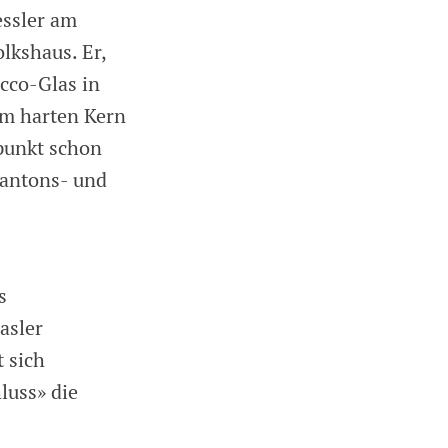
essler am
lkshaus. Er,
cco-Glas in
um harten Kern
tpunkt schon
 Kantons- und
s
asler
t sich
luss» die