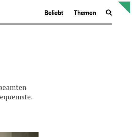
Beliebt
Themen
Search
efbeamten
nbequemste.