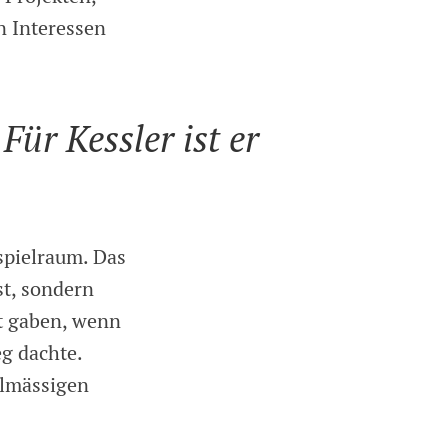
n Interessen
Für Kessler ist er
spielraum. Das
st, sondern
rt gaben, wenn
g dachte.
elmässigen