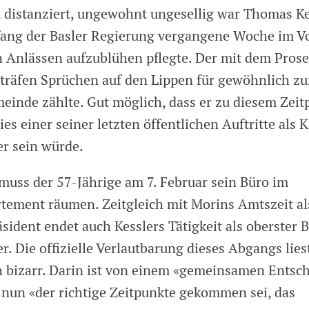
 distanziert, ungewohnt ungesellig war Thomas K
ng der Basler Regierung vergangene Woche im Vo
n Anlässen aufzublühen pflegte. Der mit dem Prose
träfen Sprüchen auf den Lippen für gewöhnlich z
meinde zählte. Gut möglich, dass er zu diesem Zei
ies einer seiner letzten öffentlichen Auftritte als
er sein würde.
 muss der 57-Jährige am 7. Februar sein Büro im
rtement räumen. Zeitgleich mit Morins Amtszeit al
ident endet auch Kesslers Tätigkeit als oberster B
r. Die offizielle Verlautbarung dieses Abgangs lies
 bizarr. Darin ist von einem «gemeinsamen Entsch
nun «der richtige Zeitpunkte gekommen sei, das