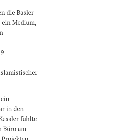
en die Basler
m ein Medium,
en
09
 islamistischer
 ein
ar in den
essler fühlte
em Büro am
 Projekten,