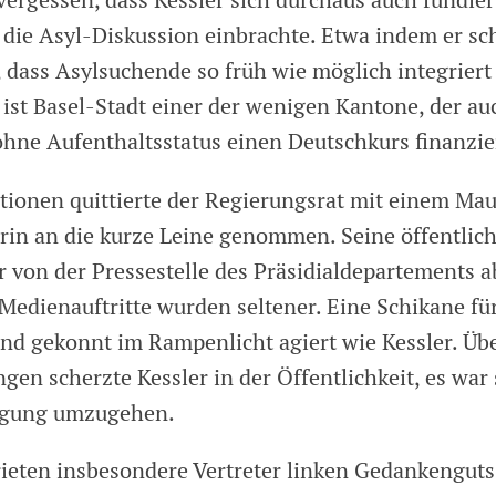
vergessen, dass Kessler sich durchaus auch fundier
n die Asyl-Diskussion einbrachte. Etwa indem er sc
, dass Asylsuchende so früh wie möglich integrier
 ist Basel-Stadt einer der wenigen Kantone, der au
ohne Aufenthaltsstatus einen Deutschkurs finanzie
tionen quittierte der Regierungsrat mit einem Mau
in an die kurze Leine genommen. Seine öffentlic
r von der Pressestelle des Präsidialdepartements 
 Medienauftritte wurden seltener. Eine Schikane f
und gekonnt im Rampenlicht agiert wie Kessler. Übe
en scherzte Kessler in der Öffentlichkeit, es war 
igung umzugehen.
ieten insbesondere Vertreter linken Gedankenguts