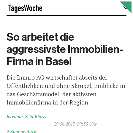
Skip
S
TagesWoche
to
content
So arbeitet die
aggressivste Immobilien-
Firma in Basel
Die Immro AG wirtschaftet abseits der
Öffentlichkeit und ohne Skrupel. Einblicke in
das Geschäftsmodell der aktivsten
Immobilienfirma in der Region.
Jeremias Schulthess
/
29.06.2017, 09:35 Uhr
9 Kommentare