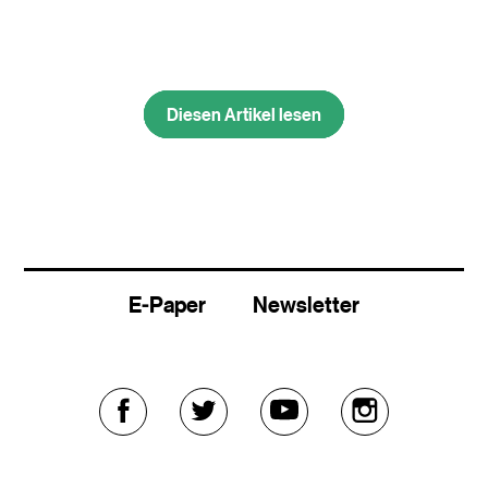
Diesen Artikel lesen
Diesen Artikel lesen
E-Paper
Newsletter
Externer
Externer
Externer
Externer