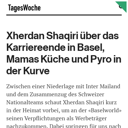
Skip
S
TagesWoche
to
content
Xherdan Shaqiri über das
Karriereende in Basel,
Mamas Küche und Pyro in
der Kurve
Zwischen einer Niederlage mit Inter Mailand
und dem Zusammenzug des Schweizer
Nationalteams schaut Xherdan Shaqiri kurz
in der Heimat vorbei, um an der «Baselworld»
seinen Verpflichtungen als Werbeträger
nachzukommen. Dabei springen für uns nach