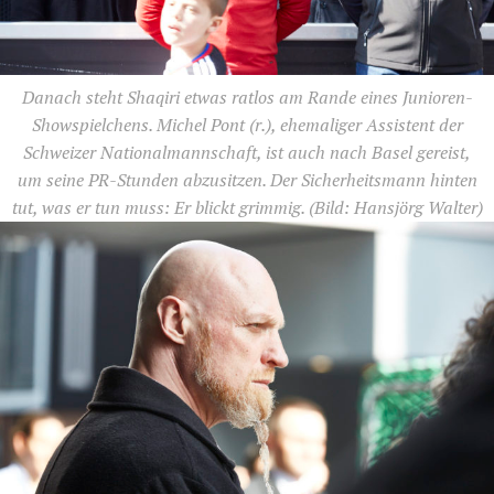
Danach steht Shaqiri etwas ratlos am Rande eines Junioren-
Showspielchens. Michel Pont (r.), ehemaliger Assistent der
Schweizer Nationalmannschaft, ist auch nach Basel gereist,
um seine PR-Stunden abzusitzen. Der Sicherheitsmann hinten
tut, was er tun muss: Er blickt grimmig.
(Bild: Hansjörg Walter)