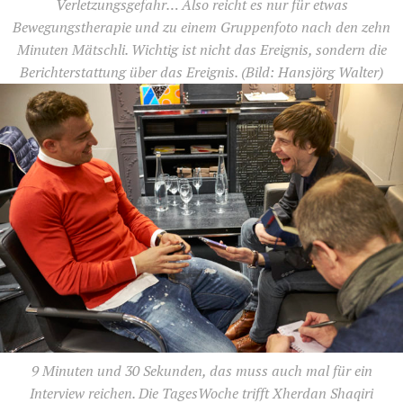
Verletzungsgefahr… Also reicht es nur für etwas
Bewegungstherapie und zu einem Gruppenfoto nach den zehn
Minuten Mätschli. Wichtig ist nicht das Ereignis, sondern die
Berichterstattung über das Ereignis.
(Bild: Hansjörg Walter)
9 Minuten und 30 Sekunden, das muss auch mal für ein
Interview reichen. Die TagesWoche trifft Xherdan Shaqiri