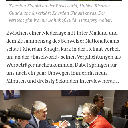
Xherdan Shaqiri an der Baselworld, Hublot. Ricardo
Guadalupe (l.) erklärt Xherdan Shaqiri etwas. Der
versteht glaub’s nur Bahnhof.
(Bild: Hansjörg Walter)
Zwischen einer Niederlage mit Inter Mailand und
dem Zusammenzug des Schweizer Nationalteams
schaut Xherdan Shaqiri kurz in der Heimat vorbei,
um an der «Baselworld» seinen Verpflichtungen als
Werbeträger nachzukommen. Dabei springen für
uns nach ein paar Umwegen immerhin neun
Minuten und dreissig Sekunden Interview heraus.