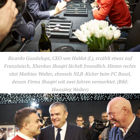
Ricardo Guadalupe, CEO von Hublot (l.), erzählt etwas auf
Französisch, Xherdan Shaqiri lächelt freundlich. Hinten rechts
sitzt Mathias Walter, ehemals NLB-Kicker beim FC Basel,
dessen Firma Shaqiri seit zwei Jahren vermarktet.
(Bild:
Hansjörg Walter)