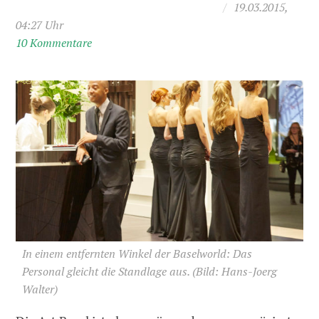
/
19.03.2015,
04:27 Uhr
10 Kommentare
In einem entfernten Winkel der Baselworld: Das
Personal gleicht die Standlage aus.
(Bild: Hans-Joerg
Walter)