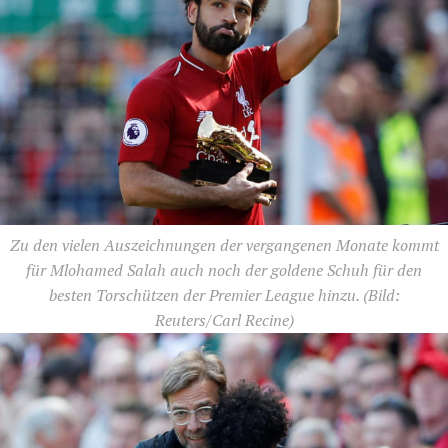
Zu den vielen Auszeichnungen der vergangenen Monate kommt
für Mlohamed Salah auch noch der goldene Schuh für den
besten Torschützen der Premier League hinzu.
(Bild:
Reuters/Carl Recine)