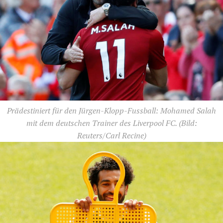
Prädestiniert für den Jürgen-Klopp-Fussball: Mohamed Salah
mit dem deutschen Trainer des Liverpool FC.
(Bild:
Reuters/Carl Recine)