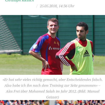
Christoph Kieslich
/
25.05.2018, 14:36 Uhr
«Er hat sehr vieles richtig gemacht, aber Entscheidendes falsch.
Also habe ich ihn nach dem Training zur Seite genommen» –
Alex Frei über Mohamed Salah im Jahr 2012.
(Bild: Manuel
Geisser)