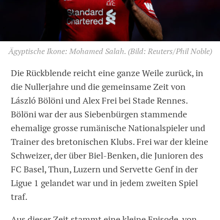
Ägyptische Ikone: Mohamed Salah.
(Bild: Reuters/Phil Noble)
Die Rückblende reicht eine ganze Weile zurück, in
die Nullerjahre und die gemeinsame Zeit von
László Bölöni und Alex Frei bei Stade Rennes.
Bölöni war der aus Siebenbürgen stammende
ehemalige grosse rumänische Nationalspieler und
Trainer des bretonischen Klubs. Frei war der kleine
Schweizer, der über Biel-Benken, die Junioren des
FC Basel, Thun, Luzern und Servette Genf in der
Ligue 1 gelandet war und in jedem zweiten Spiel
traf.
Aus dieser Zeit stammt eine kleine Episode, von