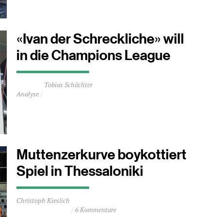
Minuten
«Ivan der Schreckliche» will
in die Champions League
Durchschnittliche
Tobias Schächter
Lesezeit
Analyse
ca.
3
Minuten
Muttenzerkurve boykottiert
Spiel in Thessaloniki
Durchschnittliche
Christoph Kieslich
Lesezeit
6 Kommentare
ca.