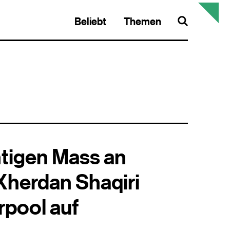
Beliebt
Themen
Search
htigen Mass an
Xherdan Shaqiri
erpool auf