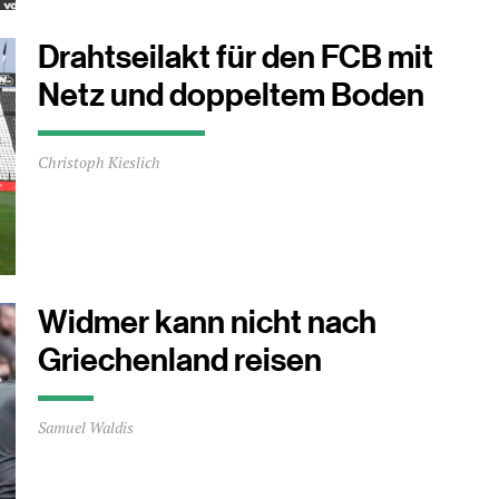
Minuten
Drahtseilakt für den FCB mit
Netz und doppeltem Boden
Durchschnittliche
Christoph Kieslich
Lesezeit
ca.
2
Minuten
Widmer kann nicht nach
Griechenland reisen
Durchschnittliche
Samuel Waldis
Lesezeit
ca.
0