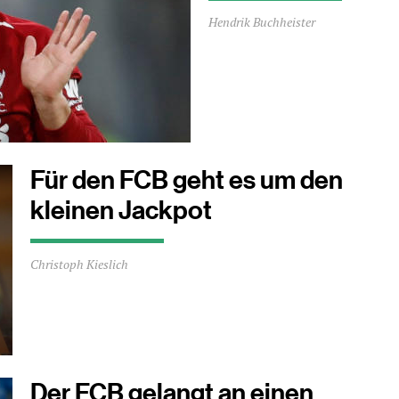
Durchschnittliche
Hendrik Buchheister
Lesezeit
ca.
2
Minuten
Für den FCB geht es um den
kleinen Jackpot
Durchschnittliche
Christoph Kieslich
Lesezeit
ca.
1
Minuten
Der FCB gelangt an einen