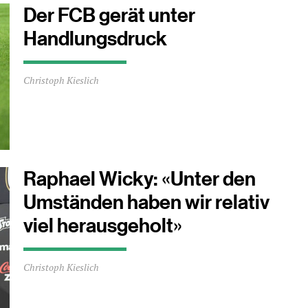
Der FCB gerät unter
Handlungsdruck
Durchschnittliche
Christoph Kieslich
Lesezeit
ca.
1
Minuten
Raphael Wicky: «Unter den
Umständen haben wir relativ
viel herausgeholt»
Durchschnittliche
Christoph Kieslich
Lesezeit
ca.
2