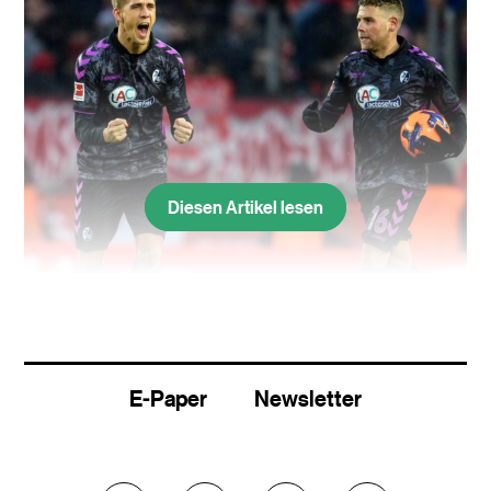
Diesen Artikel lesen
Nils Petersen (links) hat dem SC Freiburg mit sechs Toren in
drei Spielen Luft im Abstiegskampf verschafft, und Yoric Ravet
hat nach schwierigem Start Fuss gefasst in der Bundesliga.
E-Paper
Newsletter
Nils Petersen ist nach dem turbulenten 3:3 in
Augsburg mal wieder der begehrteste
Gesprächspartner im Freiburger Team. Das liegt
zum einen daran, dass er innerhalb von ein paar