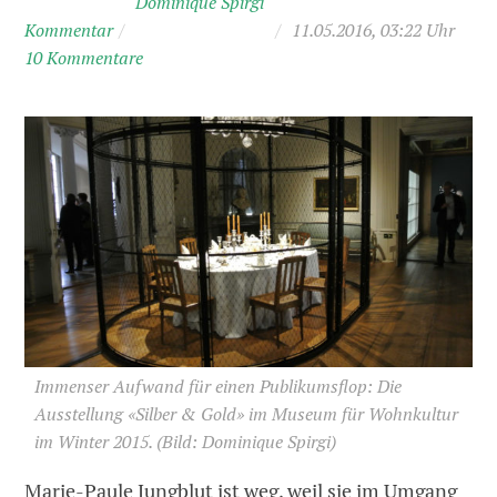
Dominique Spirgi
Kommentar
/
/
11.05.2016, 03:22 Uhr
10 Kommentare
Immenser Aufwand für einen Publikumsflop: Die
Ausstellung «Silber & Gold» im Museum für Wohnkultur
im Winter 2015.
(Bild: Dominique Spirgi)
Marie-Paule Jungblut ist weg, weil sie im Umgang