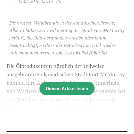
/
11.05.2016, 03:10 Uhr
Die grossen Waldbrände in der kanadischen Provinz
Alberta haben zur Evakuierung der Stadt Fort McMurray
geführt, die Ölförderanlagen wurden aber kaum
beeinträchtigt, so dass der Betrieb schon bald wieder
aufgenommen werden soll. (Archivbild)
(Bild: SI)
Die Ölproduzenten nördlich der teilweise
ausgebrannten kanadischen Stadt Fort McMurray
können ihre Anlagen möglicherweise innerhalb
Diesen Artikel lesen
von Wochen wieder hochfahren. Diese wurden bei
den Waldbränden in der Provinz Alberta nach
Regierungsangaben nicht beschädigt.
Die Brände, die mehr als 2400 Gebäude zerstörten
und fast 90’000 Menschen in die Flucht schlugen,