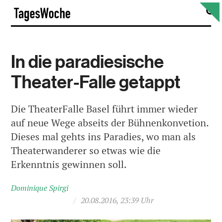
Skip
S
TagesWoche
to
content
In die paradiesische
Theater-Falle getappt
Die TheaterFalle Basel führt immer wieder
auf neue Wege abseits der Bühnenkonvetion.
Dieses mal gehts ins Paradies, wo man als
Theaterwanderer so etwas wie die
Erkenntnis gewinnen soll.
Dominique Spirgi
/
20.08.2016, 23:39 Uhr