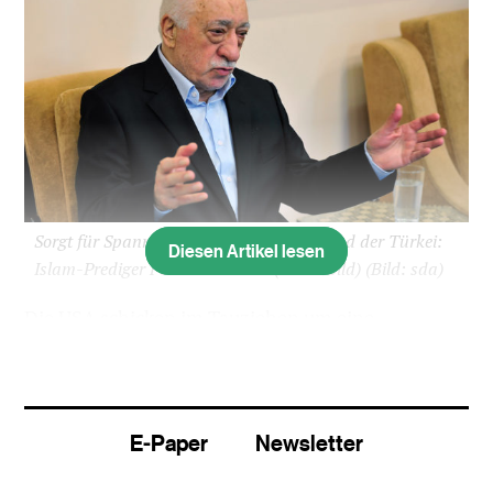
Sorgt für Spannung zwischen den USA und der Türkei:
Diesen Artikel lesen
Islam-Prediger Fethullah Gülen (Archivbild)
(Bild: sda)
Die USA schicken im Tauziehen um eine
Auslieferung des Islam-Predigers Fethullah Gülen
eine Delegation in die Türkei. Sie wird sich aus
Vertretern des Aussen- und Justizministeriums
zusammensetzen, wie das Washingtoner
E-Paper
Newsletter
Aussenministerium am Samstag mitteilte.