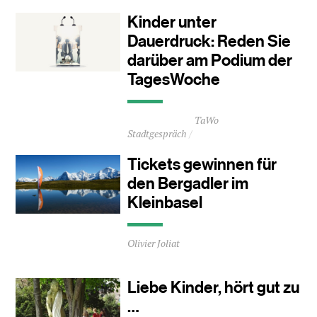
2
Kinder unter
Minuten
Dauerdruck: Reden Sie
darüber am Podium der
TagesWoche
Durchschnittliche
TaWo
Lesezeit
Stadtgespräch
ca.
0
Tickets gewinnen für
Minuten
den Bergadler im
Kleinbasel
Durchschnittliche
Olivier Joliat
Lesezeit
ca.
0
Liebe Kinder, hört gut zu
Minuten
…