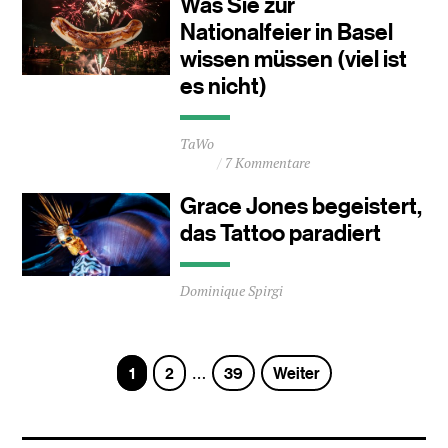
Was Sie zur
Minuten
Nationalfeier in Basel
wissen müssen (viel ist
es nicht)
Durchschnittliche
TaWo
Lesezeit
7 Kommentare
ca.
0
Grace Jones begeistert,
Minuten
das Tattoo paradiert
Durchschnittliche
Dominique Spirgi
Lesezeit
ca.
0
Minuten
Seite
Seite
Seite
1
2
39
Weiter
…