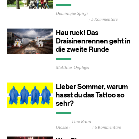
Durchschnittliche
Dominique Spirgi
Lesezeit
3 Kommentare
ca.
0
Hau ruck! Das
Minuten
Draisinenrennen geht in
die zweite Runde
Durchschnittliche
Matthias Oppliger
Lesezeit
ca.
0
Lieber Sommer, warum
Minuten
hasst du das Tattoo so
sehr?
Durchschnittliche
Tino Bruni
Lesezeit
Glosse
6 Kommentare
ca.
0