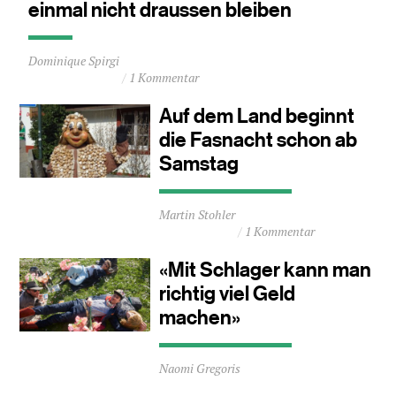
einmal nicht draussen bleiben
Durchschnittliche
Dominique Spirgi
Lesezeit
1 Kommentar
ca.
0
Auf dem Land beginnt
Minuten
die Fasnacht schon ab
Samstag
Durchschnittliche
Martin Stohler
Lesezeit
1 Kommentar
ca.
1
«Mit Schlager kann man
Minuten
richtig viel Geld
machen»
Durchschnittliche
Naomi Gregoris
Lesezeit
ca.