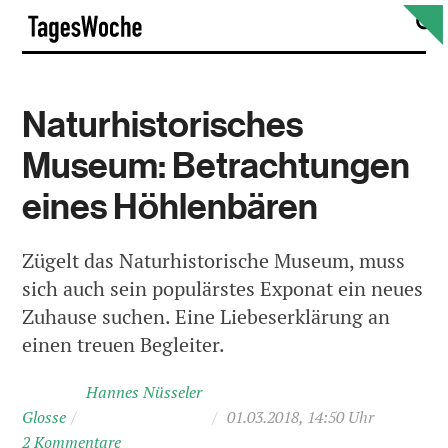
Skip
S
TagesWoche
to
content
Naturhistorisches
Museum: Betrachtungen
eines Höhlenbären
Zügelt das Naturhistorische Museum, muss
sich auch sein populärstes Exponat ein neues
Zuhause suchen. Eine Liebeserklärung an
einen treuen Begleiter.
Hannes Nüsseler
Glosse
/
/
01.03.2018, 14:50 Uhr
2 Kommentare