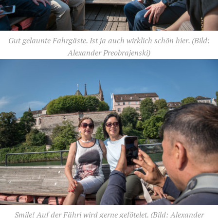
Gut gelaunte Fahrgäste. Ist ja auch wirklich schön hier.
(Bild:
Alexander Preobrajenski)
Smile! Auf der Fähri wird gerne gefötelet.
(Bild: Alexander