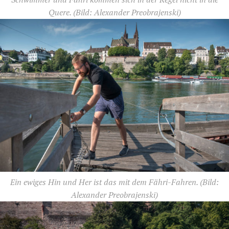
Quere.
(Bild: Alexander Preobrajenski)
Ein ewiges Hin und Her ist das mit dem Fähri-Fahren.
(Bild:
Alexander Preobrajenski)