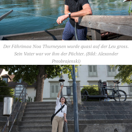
Der Fährimaa Noa Thurneysen wurde quasi auf der Leu gross.
Sein Vater war vor ihm der Pächter.
(Bild: Alexander
Preobrajenski)