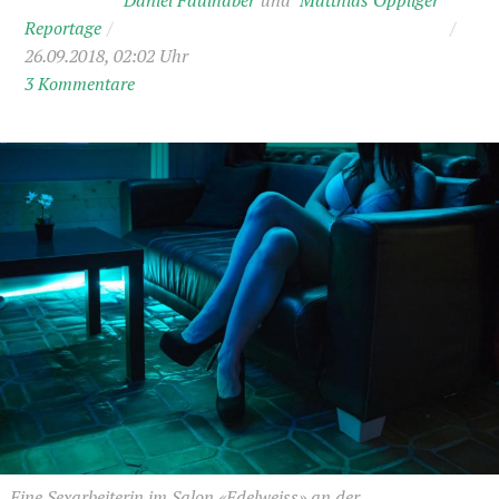
Daniel Faulhaber
Matthias Oppliger
Reportage
/
/
26.09.2018, 02:02 Uhr
3 Kommentare
Eine Sexarbeiterin im Salon «Edelweiss» an der