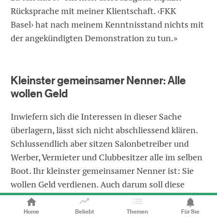
Rücksprache mit meiner Klientschaft. ‹FKK
Basel› hat nach meinem Kenntnisstand nichts mit
der angekündigten Demonstration zu tun.»
Kleinster gemeinsamer Nenner: Alle
wollen Geld
Inwiefern sich die Interessen in dieser Sache
überlagern, lässt sich nicht abschliessend klären.
Schlussendlich aber sitzen Salonbetreiber und
Werber, Vermieter und Clubbesitzer alle im selben
Boot. Ihr kleinster gemeinsamer Nenner ist: Sie
wollen Geld verdienen. Auch darum soll diese
Demonstration stattfinden, damit das Business
endlich zur Ruhe kommt.
Home
Beliebt
Themen
Für Sie