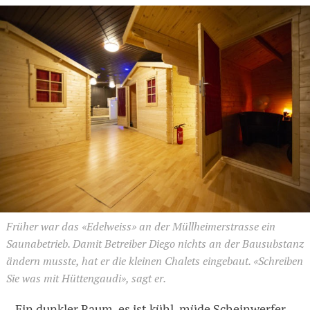
Früher war das «Edelweiss» an der Müllheimerstrasse ein
Saunabetrieb. Damit Betreiber Diego nichts an der Bausubstanz
ändern musste, hat er die kleinen Chalets eingebaut. «Schreiben
Sie was mit Hüttengaudi», sagt er.
Ein dunkler Raum, es ist kühl, müde Scheinwerfer