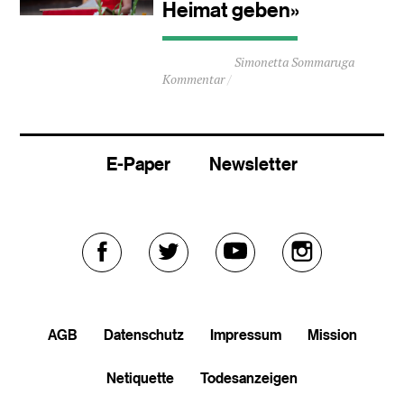
Heimat geben»
Durchschnittliche
Simonetta Sommaruga
Lesezeit
Kommentar
ca.
2
Minuten
E-Paper
Newsletter
Externer
Externer
Externer
Externer
Link
Link
Link
Link
AGB
Datenschutz
Impressum
Mission
zu
zu
zu
zu
Netiquette
Todesanzeigen
facebook
twitter
youtube
soundcloud