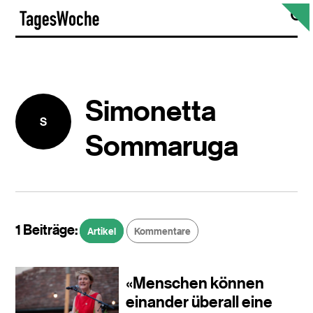
Skip
S
TagesWoche
to
content
Simonetta
S
Sommaruga
1 Beiträge:
Artikel
Kommentare
«Menschen können
einander überall eine