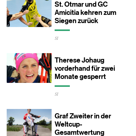
Minuten
St. Otmar und GC
Amicitia kehren zum
Siegen zurück
Durchschnittliche
SI
Lesezeit
ca.
0
Minuten
Therese Johaug
vorderhand für zwei
Monate gesperrt
Durchschnittliche
SI
Lesezeit
ca.
0
Minuten
Graf Zweiter in der
Weltcup-
Gesamtwertung