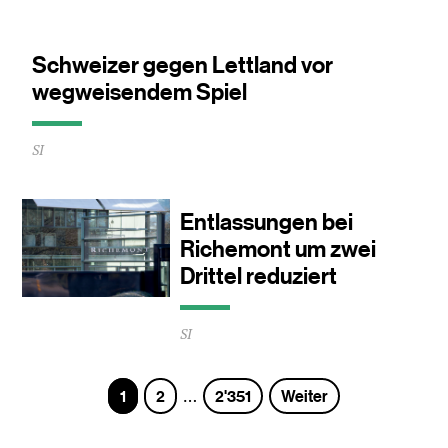
ca.
0
Minuten
Schweizer gegen Lettland vor
wegweisendem Spiel
Durchschnittliche
SI
Lesezeit
ca.
0
Minuten
Entlassungen bei
Richemont um zwei
Drittel reduziert
Durchschnittliche
SI
Lesezeit
ca.
0
Seite
Seite
Seite
1
2
2'351
Weiter
…
Minuten