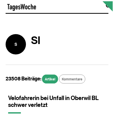
Skip
S
TagesWoche
to
content
SI
S
23508 Beiträge:
Artikel
Kommentare
Velofahrerin bei Unfall in Oberwil BL
schwer verletzt