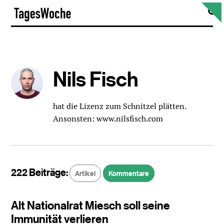
Skip
S
TagesWoche
to
content
Nils Fisch
hat die Lizenz zum Schnitzel plätten.
Ansonsten: www.nilsfisch.com
222 Beiträge:
Artikel
Kommentare
Alt Nationalrat Miesch soll seine
Immunität verlieren