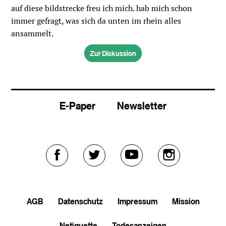
auf diese bildstrecke freu ich mich. hab mich schon
immer gefragt, was sich da unten im rhein alles
ansammelt.
Zur Diskussion
E-Paper
Newsletter
Externer
Externer
Externer
Externer
Link
Link
Link
Link
AGB
Datenschutz
Impressum
Mission
zu
zu
zu
zu
Netiquette
Todesanzeigen