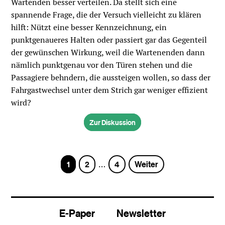
Wartenden besser verteilen. Da stellt sich eine
spannende Frage, die der Versuch vielleicht zu klären
hilft: Nützt eine besser Kennzeichnung, ein
punktgenaueres Halten oder passiert gar das Gegenteil
der gewünschen Wirkung, weil die Wartenenden dann
nämlich punktgenau vor den Türen stehen und die
Passagiere behndern, die aussteigen wollen, so dass der
Fahrgastwechsel unter dem Strich gar weniger effizient
wird?
Zur Diskussion
Seite
Seite
Seite
1
2
4
Weiter
…
E-Paper
Newsletter