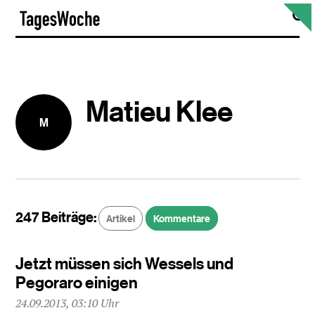
Skip
S
TagesWoche
to
content
Matieu Klee
M
247 Beiträge:
Artikel
Kommentare
Jetzt müssen sich Wessels und
Pegoraro einigen
24.09.2013, 03:10 Uhr