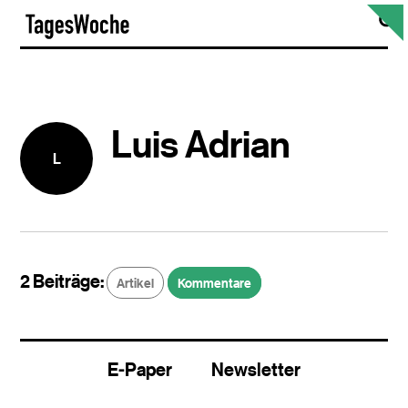
Skip
S
TagesWoche
to
content
Luis Adrian
L
2 Beiträge:
Artikel
Kommentare
E-Paper
Newsletter