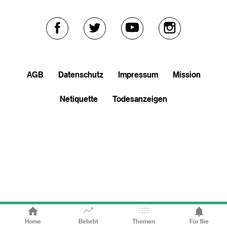
Externer
Externer
Externer
Externer
Link
Link
Link
Link
AGB
Datenschutz
Impressum
Mission
zu
zu
zu
zu
Netiquette
Todesanzeigen
facebook
twitter
youtube
soundcloud
Home
Beliebt
Themen
Für Sie