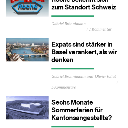
zum Standort Schweiz
Durchschnittliche
Gabriel Brönnimann
Lesezeit
1 Kommentar
ca.
2
Minuten
Expats sind stärker in
Basel verankert, als wir
denken
Durchschnittliche
Gabriel Brönnimann
Olivier Joliat
Lesezeit
ca.
3 Kommentare
2
Minuten
Sechs Monate
Sommerferien für
Kantonsangestellte?