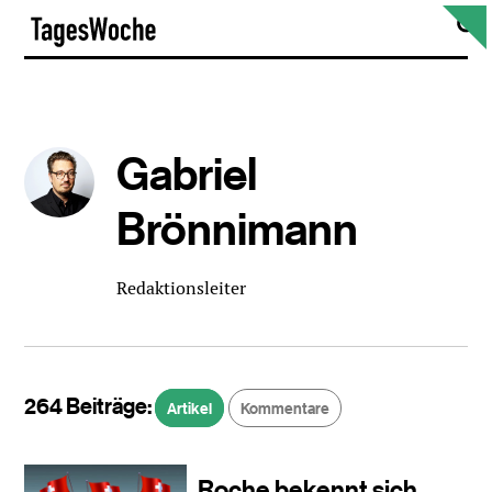
Skip
S
TagesWoche
to
content
Gabriel
Brönnimann
Redaktionsleiter
264 Beiträge:
Artikel
Kommentare
Roche bekennt sich