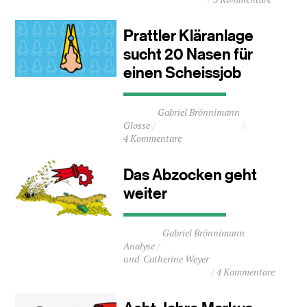
ca.
2
Minuten
Prattler Kläranlage
sucht 20 Nasen für
einen Scheissjob
Durchschnittliche
Gabriel Brönnimann
Lesezeit
Glosse
ca.
4 Kommentare
1
Minuten
Das Abzocken geht
weiter
Durchschnittliche
Gabriel Brönnimann
Lesezeit
Analyse
ca.
Catherine Weyer
2
4 Kommentare
Minuten