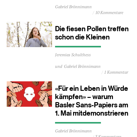
Durchschnittliche
Gabriel Brönnimann
Lesezeit
10 Kommentare
ca.
1
Minuten
Die fiesen Pollen treffen
schon die Kleinen
Durchschnittliche
Jeremias Schulthess
Lesezeit
ca.
Gabriel Brönnimann
1
1 Kommentar
Minuten
«Für ein Leben in Würde
kämpfen» – warum
Basler Sans-Papiers am
1. Mai mitdemonstrieren
Durchschnittliche
Gabriel Brönnimann
Lesezeit
3 Kommentare