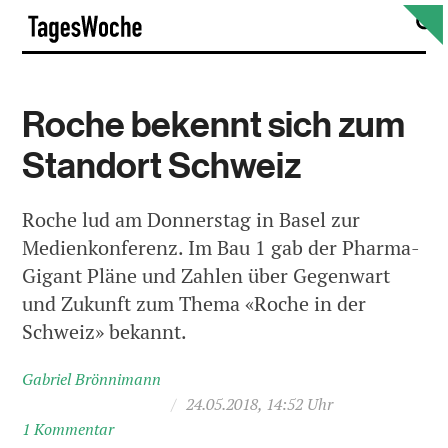
Skip
S
TagesWoche
to
content
Roche bekennt sich zum
Standort Schweiz
Roche lud am Donnerstag in Basel zur
Medienkonferenz. Im Bau 1 gab der Pharma-
Gigant Pläne und Zahlen über Gegenwart
und Zukunft zum Thema «Roche in der
Schweiz» bekannt.
Gabriel Brönnimann
/
24.05.2018, 14:52 Uhr
1 Kommentar