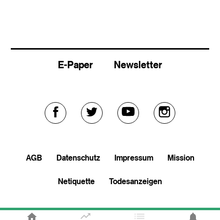
E-Paper
Newsletter
Externer
Externer
Externer
Externer
Link
Link
Link
Link
AGB
Datenschutz
Impressum
Mission
zu
zu
zu
zu
Netiquette
Todesanzeigen
facebook
twitter
youtube
soundcloud