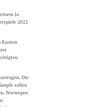
 einem Ja-
erspiele 2022
m Kanton
zer
chtigten
austragen. Die
kämpfe sollen
den. Norwegen
in