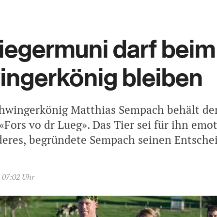
iegermuni darf beim
ngerkönig bleiben
hwingerkönig Matthias Sempach behält de
«Fors vo dr Lueg». Das Tier sei für ihn emo
eres, begründete Sempach seinen Entschei
, 07:02 Uhr