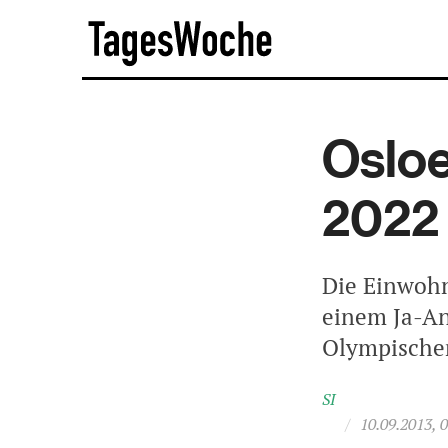
Skip
TagesWoche
to
content
Osloe
2022
Die Einwohn
einem Ja-An
Olympischen
SI
/
10.09.2013, 