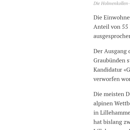
Die Holmenkollen-
Die Einwohner
Anteil von 55
ausgesproche
Der Ausgang 
Graubünden st
Kandidatur «
verworfen wo
Die meisten D
alpinen Wettb
in Lillehamme
hat bislang z