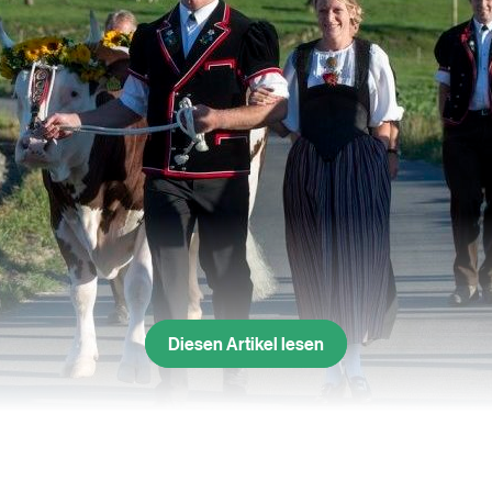
Diesen Artikel lesen
g mit dem Siegermuni und seiner Freundin (Archiv)
(Bild: sda)