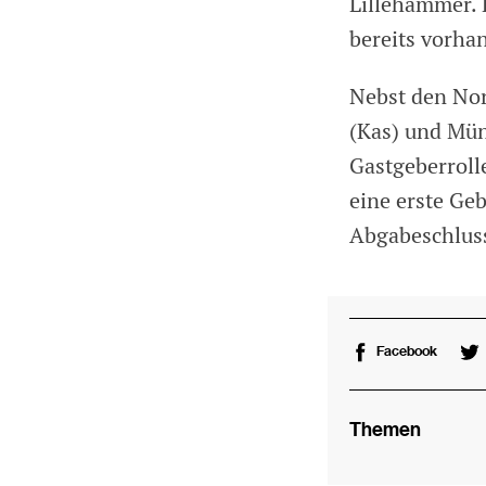
Lillehammer. 
bereits vorha
Nebst den Nor
(Kas) und Mün
Gastgeberroll
eine erste Ge
Abgabeschlus
Facebook
Themen