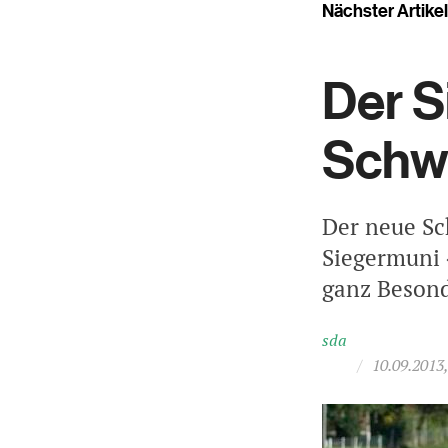
Nächster Artikel
Der S
Schwi
Der neue Sc
Siegermuni 
ganz Besond
sda
/
10.09.2013