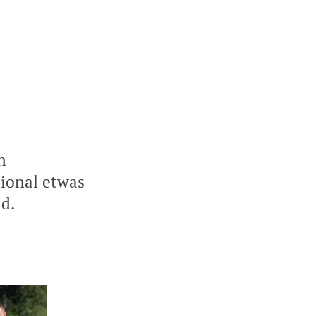
n
tional etwas
d.