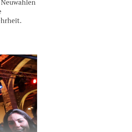
n Neuwahlen
e
hrheit.