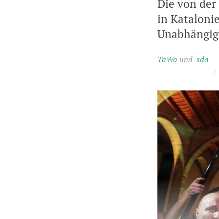
Die von der
in Kataloni
Unabhängigk
TaWo
sda
/