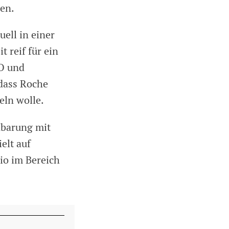
zen.
ell in einer
t reif für ein
EO und
 dass Roche
eln wolle.
nbarung mit
elt auf
io im Bereich