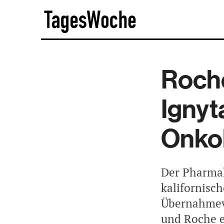
Skip
TagesWoche
to
content
Roch
Ignyt
Onkol
Der Pharmak
kalifornisc
Übernahmeve
und Roche 