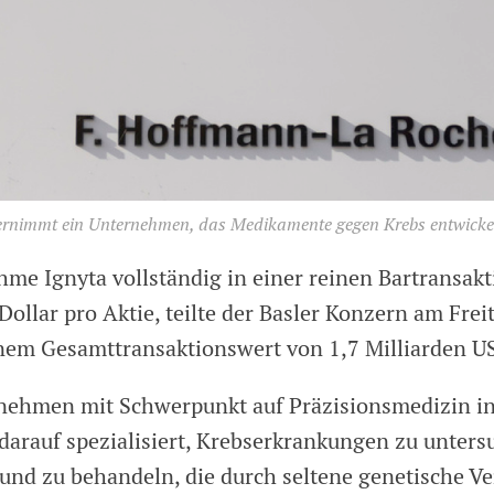
rnimmt ein Unternehmen, das Medikamente gegen Krebs entwickel
me Ignyta vollständig in einer reinen Bartransakt
ollar pro Aktie, teilte der Basler Konzern am Frei
nem Gesamttransaktionswert von 1,7 Milliarden US
ehmen mit Schwerpunkt auf Präzisionsmedizin in
 darauf spezialisiert, Krebserkrankungen zu unters
n und zu behandeln, die durch seltene genetische 