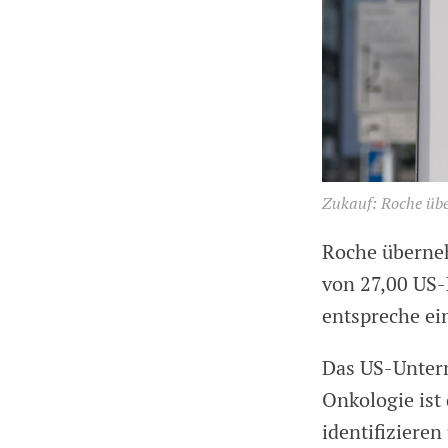
Zukauf: Roche übe
Roche überneh
von 27,00 US-D
entspreche ei
Das US-Untern
Onkologie ist
identifiziere