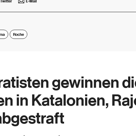
Twitter
E-Mail
rma
Roche
atisten gewinnen di
n in Katalonien, Ra
abgestraft