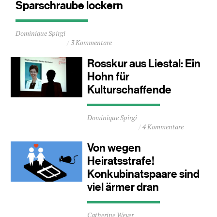
Sparschraube lockern
Durchschnittliche
Dominique Spirgi
Lesezeit
3 Kommentare
ca.
1
Rosskur aus Liestal: Ein
Minuten
Hohn für
Kulturschaffende
Durchschnittliche
Dominique Spirgi
Lesezeit
4 Kommentare
ca.
1
Von wegen
Minuten
Heiratsstrafe!
Konkubinatspaare sind
viel ärmer dran
Durchschnittliche
Catherine Weyer
Lesezeit