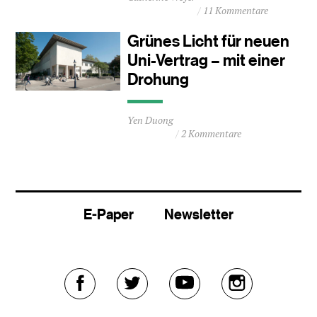
11 Kommentare
ca.
3
Grünes Licht für neuen
Minuten
Uni-Vertrag – mit einer
Drohung
Durchschnittliche
Yen Duong
Lesezeit
2 Kommentare
ca.
0
Minuten
E-Paper
Newsletter
Externer
Externer
Externer
Externer