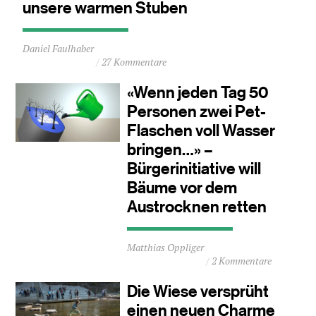
unsere warmen Stuben
Durchschnittliche
Daniel Faulhaber
Lesezeit
27 Kommentare
ca.
1
«Wenn jeden Tag 50
Minuten
Personen zwei Pet-
Flaschen voll Wasser
bringen…» –
Bürgerinitiative will
Bäume vor dem
Austrocknen retten
Durchschnittliche
Matthias Oppliger
Lesezeit
2 Kommentare
ca.
1
Die Wiese versprüht
Minuten
einen neuen Charme