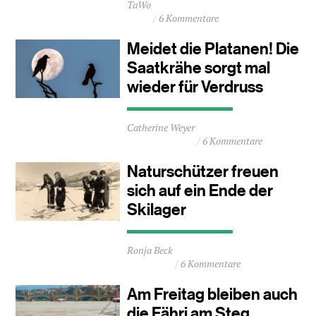
TaWo
Lesezeit
6 Kommentare
ca.
0
Meidet die Platanen! Die
Minuten
Saatkrähe sorgt mal
wieder für Verdruss
Durchschnittliche
Catherine Weyer
Lesezeit
6 Kommentare
ca.
1
Naturschützer freuen
Minuten
sich auf ein Ende der
Skilager
Durchschnittliche
Ronja Beck
Lesezeit
6 Kommentare
ca.
1
Am Freitag bleiben auch
Minuten
die Fähri am Steg