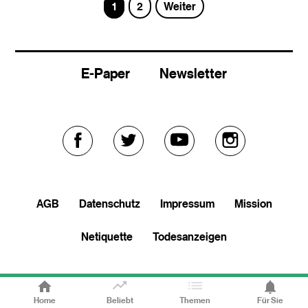
Seite
Seite
1
2
Weiter
E-Paper
Newsletter
Externer
Externer
Externer
Externer
Link
Link
Link
Link
AGB
Datenschutz
Impressum
Mission
zu
zu
zu
zu
Netiquette
Todesanzeigen
facebook
twitter
youtube
soundcloud
Home
Beliebt
Themen
Für Sie