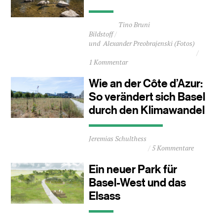
Durchschnittliche
Tino Bruni
Lesezeit
Bildstoff
ca.
Alexander Preobrajenski (Fotos)
0
Minuten
1 Kommentar
Wie an der Côte d’Azur:
So verändert sich Basel
durch den Klimawandel
Durchschnittliche
Jeremias Schulthess
Lesezeit
5 Kommentare
ca.
3
Ein neuer Park für
Minuten
Basel-West und das
Elsass
Durchschnittliche