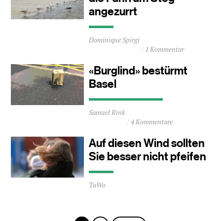
angezurrt
Durchschnittliche
Dominique Spirgi
Lesezeit
1 Kommentar
ca.
0
«Burglind» bestürmt
Minuten
Basel
Durchschnittliche
Samuel Rink
Lesezeit
4 Kommentare
ca.
1
Auf diesen Wind sollten
Minuten
Sie besser nicht pfeifen
Durchschnittliche
TaWo
Lesezeit
ca.
0
Minuten