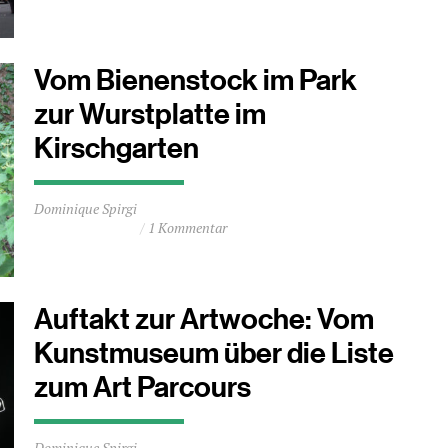
1
Minuten
Vom Bienenstock im Park
zur Wurstplatte im
Kirschgarten
Durchschnittliche
Dominique Spirgi
Lesezeit
1 Kommentar
ca.
2
Minuten
Auftakt zur Artwoche: Vom
Kunstmuseum über die Liste
zum Art Parcours
Durchschnittliche
Dominique Spirgi