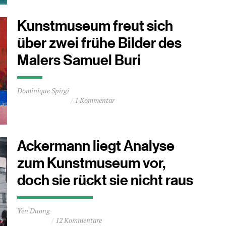
Minuten
Kunstmuseum freut sich
über zwei frühe Bilder des
Malers Samuel Buri
Durchschnittliche
Dominique Spirgi
Lesezeit
1 Kommentar
ca.
0
Minuten
Ackermann liegt Analyse
zum Kunstmuseum vor,
doch sie rückt sie nicht raus
Durchschnittliche
Yen Duong
Lesezeit
12 Kommentare
ca.