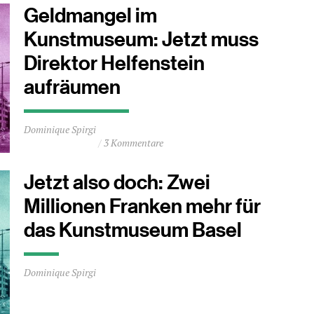
Minuten
Geldmangel im
Kunstmuseum: Jetzt muss
Direktor Helfenstein
aufräumen
Durchschnittliche
Dominique Spirgi
Lesezeit
3 Kommentare
ca.
2
Minuten
Jetzt also doch: Zwei
Millionen Franken mehr für
das Kunstmuseum Basel
Durchschnittliche
Dominique Spirgi
Lesezeit
ca.
0