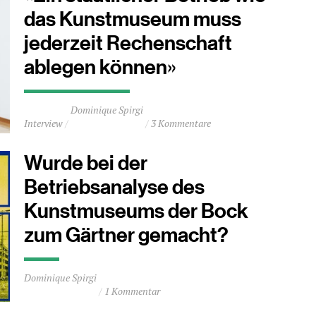
das Kunstmuseum muss
jederzeit Rechenschaft
ablegen können»
Durchschnittliche
Dominique Spirgi
Lesezeit
Interview
3 Kommentare
ca.
5
Minuten
Wurde bei der
Betriebsanalyse des
Kunstmuseums der Bock
zum Gärtner gemacht?
Durchschnittliche
Dominique Spirgi
Lesezeit
1 Kommentar
ca.
0