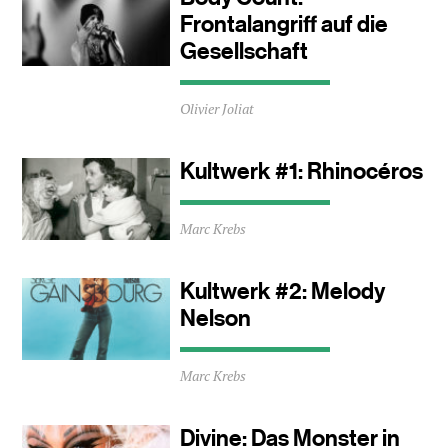
Minuten
Frontalangriff auf die
Gesellschaft
Durchschnittliche
Olivier Joliat
Lesezeit
ca.
1
Kultwerk #1: Rhinocéros
Minuten
Durchschnittliche
Marc Krebs
Lesezeit
ca.
1
Kultwerk #2: Melody
Minuten
Nelson
Durchschnittliche
Marc Krebs
Lesezeit
ca.
1
Divine: Das Monster in
Minuten