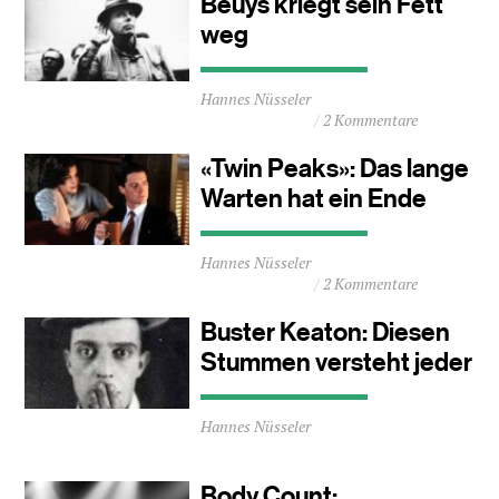
Beuys kriegt sein Fett
Minuten
weg
Durchschnittliche
Hannes Nüsseler
Lesezeit
2 Kommentare
ca.
1
«Twin Peaks»: Das lange
Minuten
Warten hat ein Ende
Durchschnittliche
Hannes Nüsseler
Lesezeit
2 Kommentare
ca.
2
Buster Keaton: Diesen
Minuten
Stummen versteht jeder
Durchschnittliche
Hannes Nüsseler
Lesezeit
ca.
1
Body Count: