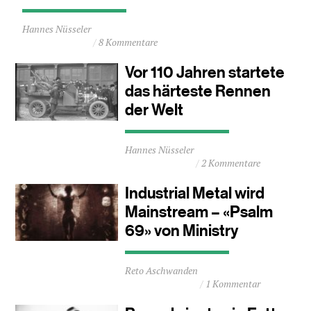
Durchschnittliche
Hannes Nüsseler
Lesezeit
8 Kommentare
ca.
1
Vor 110 Jahren startete
Minuten
das härteste Rennen
der Welt
Durchschnittliche
Hannes Nüsseler
Lesezeit
2 Kommentare
ca.
1
Industrial Metal wird
Minuten
Mainstream – «Psalm
69» von Ministry
Durchschnittliche
Reto Aschwanden
Lesezeit
1 Kommentar
ca.
1