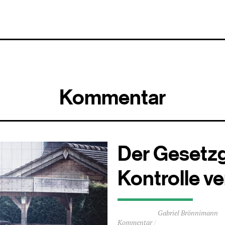
Kommentar
Der Gesetzg
Kontrolle ve
Durchschnittliche
Gabriel Brönnimann
Lesezeit
Kommentar
ca.