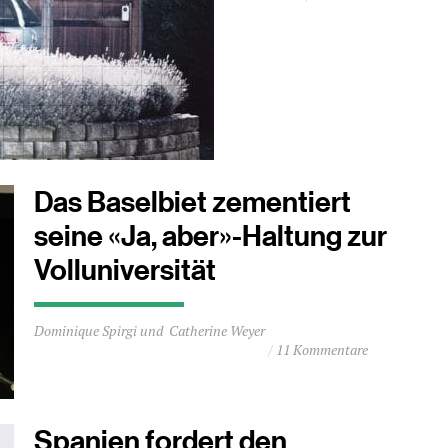
1
Minuten
Das Baselbiet zementiert
seine «Ja, aber»-Haltung zur
Volluniversität
Durchschnittliche
Dominique Spirgi
Catherine Weyer
Lesezeit
11 Kommentare
ca.
1
Minuten
Spanien fordert den