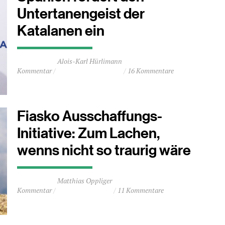
Untertanengeist der
Katalanen ein
Durchschnittliche
Alois-Karl Hürlimann
Lesezeit
Kommentar
16 Kommentare
ca.
6
Minuten
Fiasko Ausschaffungs-
Initiative: Zum Lachen,
wenns nicht so traurig wäre
Durchschnittliche
Matthias Oppliger
Lesezeit
Kommentar
11 Kommentare
ca.
1
Minuten