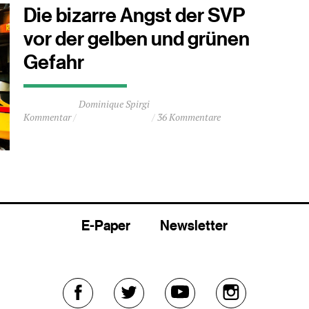
Die bizarre Angst der SVP
vor der gelben und grünen
Gefahr
Durchschnittliche
Dominique Spirgi
Lesezeit
Kommentar
36 Kommentare
ca.
1
Minuten
E-Paper
Newsletter