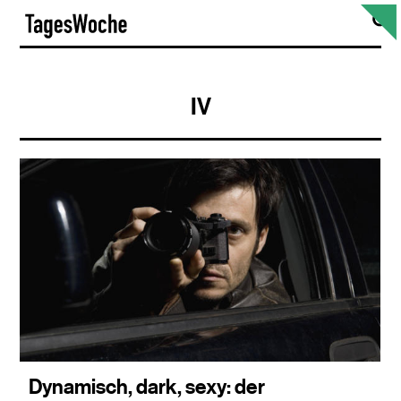
Skip
S
TagesWoche
to
content
IV
Dynamisch, dark, sexy: der