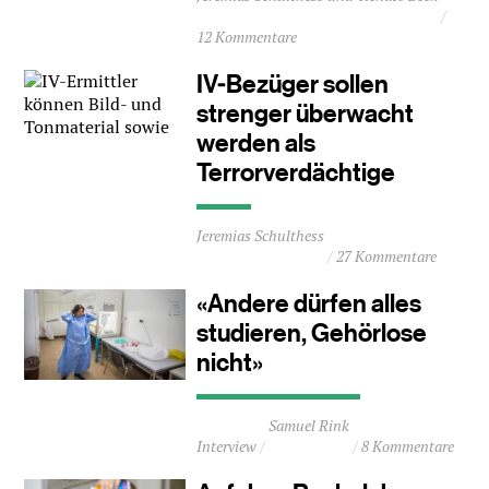
ca.
12 Kommentare
1
Minuten
IV-Bezüger sollen
strenger überwacht
werden als
Terrorverdächtige
Durchschnittliche
Jeremias Schulthess
Lesezeit
27 Kommentare
ca.
1
«Andere dürfen alles
Minuten
studieren, Gehörlose
nicht»
Durchschnittliche
Samuel Rink
Lesezeit
Interview
8 Kommentare
ca.
2