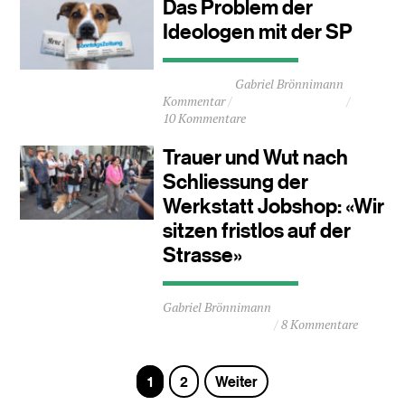
Das Problem der
Minuten
Ideologen mit der SP
Durchschnittliche
Gabriel Brönnimann
Lesezeit
Kommentar
ca.
10 Kommentare
4
Minuten
Trauer und Wut nach
Schliessung der
Werkstatt Jobshop: «Wir
sitzen fristlos auf der
Strasse»
Durchschnittliche
Gabriel Brönnimann
Lesezeit
8 Kommentare
ca.
2
Minuten
Seite
Seite
1
2
Weiter