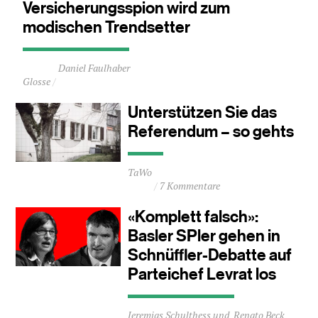
Versicherungsspion wird zum
modischen Trendsetter
Durchschnittliche
Daniel Faulhaber
Lesezeit
Glosse
ca.
1
Unterstützen Sie das
Minuten
Referendum – so gehts
Durchschnittliche
TaWo
Lesezeit
7 Kommentare
ca.
0
«Komplett falsch»:
Minuten
Basler SPler gehen in
Schnüffler-Debatte auf
Parteichef Levrat los
Durchschnittliche
Jeremias Schulthess
Renato Beck
Lesezeit