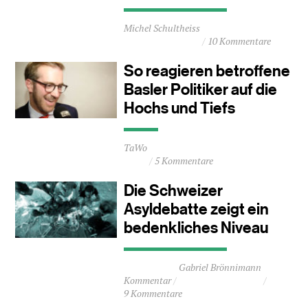
Durchschnittliche
Michel Schultheiss
Lesezeit
10 Kommentare
ca.
1
So reagieren betroffene
Minuten
Basler Politiker auf die
Hochs und Tiefs
Durchschnittliche
TaWo
Lesezeit
5 Kommentare
ca.
0
Die Schweizer
Minuten
Asyldebatte zeigt ein
bedenkliches Niveau
Durchschnittliche
Gabriel Brönnimann
Lesezeit
Kommentar
ca.
9 Kommentare
2