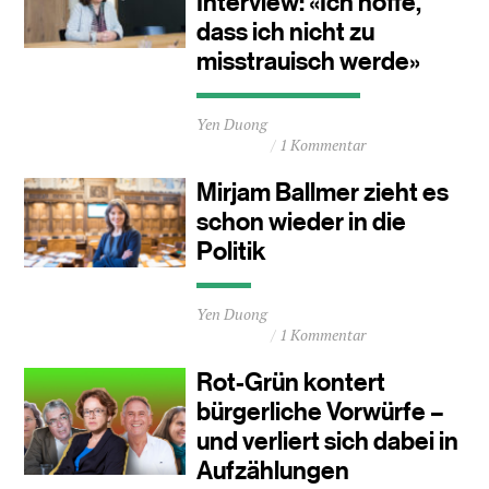
Interview: «Ich hoffe,
dass ich nicht zu
misstrauisch werde»
Durchschnittliche
Yen Duong
Lesezeit
1 Kommentar
ca.
2
Mirjam Ballmer zieht es
Minuten
schon wieder in die
Politik
Durchschnittliche
Yen Duong
Lesezeit
1 Kommentar
ca.
0
Rot-Grün kontert
Minuten
bürgerliche Vorwürfe –
und verliert sich dabei in
Aufzählungen