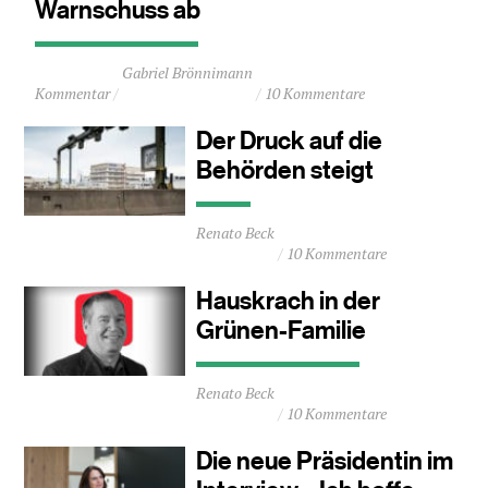
Warnschuss ab
Durchschnittliche
Gabriel Brönnimann
Lesezeit
Kommentar
10 Kommentare
ca.
2
Der Druck auf die
Minuten
Behörden steigt
Durchschnittliche
Renato Beck
Lesezeit
10 Kommentare
ca.
0
Hauskrach in der
Minuten
Grünen-Familie
Durchschnittliche
Renato Beck
Lesezeit
10 Kommentare
ca.
1
Die neue Präsidentin im
Minuten