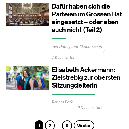
Minuten
Dafür haben sich die
Parteien im Grossen Rat
eingesetzt – oder eben
auch nicht (Teil 2)
Durchschnittliche
Yen Duong
Stefan Kempf
Lesezeit
ca.
1 Kommentar
0
Minuten
Elisabeth Ackermann:
Zielstrebig zur obersten
Sitzungsleiterin
Durchschnittliche
Renato Beck
Lesezeit
10 Kommentare
ca.
3
Minuten
Seite
Seite
Seite
1
2
9
Weiter
…