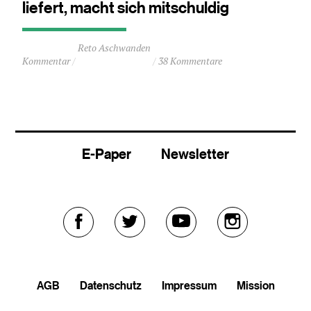
liefert, macht sich mitschuldig
Durchschnittliche
Reto Aschwanden
Lesezeit
Kommentar
38 Kommentare
ca.
2
Minuten
E-Paper
Newsletter
Externer
Externer
Externer
Externer
Link
Link
Link
Link
AGB
Datenschutz
Impressum
Mission
zu
zu
zu
zu