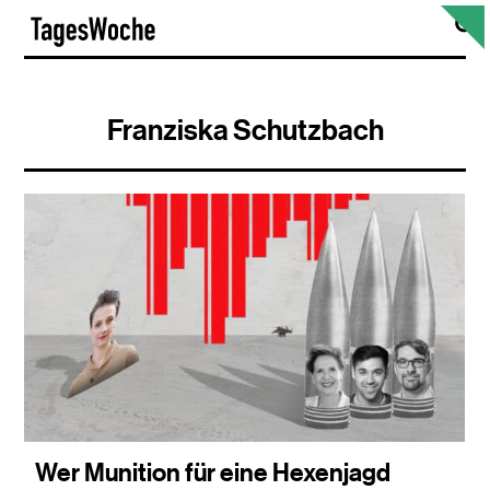
Skip
S
TagesWoche
to
content
Franziska Schutzbach
Wer Munition für eine Hexenjagd