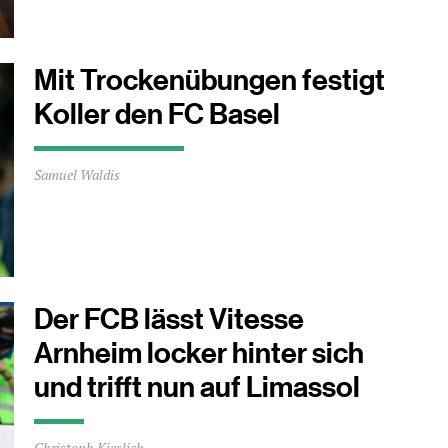
Minuten
Mit Trockenübungen festigt
Koller den FC Basel
Durchschnittliche
Samuel Waldis
Lesezeit
ca.
2
Minuten
Der FCB lässt Vitesse
Arnheim locker hinter sich
und trifft nun auf Limassol
Durchschnittliche
Christoph Kieslich