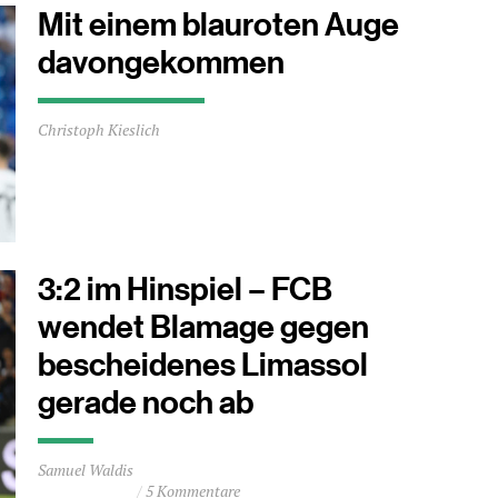
Mit einem blauroten Auge
davongekommen
Durchschnittliche
Christoph Kieslich
Lesezeit
ca.
2
Minuten
3:2 im Hinspiel – FCB
wendet Blamage gegen
bescheidenes Limassol
gerade noch ab
Durchschnittliche
Samuel Waldis
Lesezeit
5 Kommentare
ca.