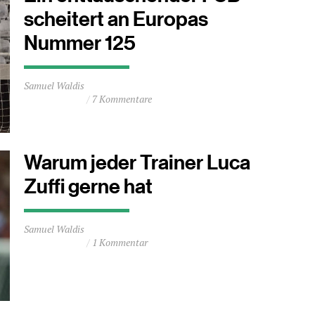
scheitert an Europas
Nummer 125
Durchschnittliche
Samuel Waldis
Lesezeit
7 Kommentare
ca.
1
Minuten
Warum jeder Trainer Luca
Zuffi gerne hat
Durchschnittliche
Samuel Waldis
Lesezeit
1 Kommentar
ca.
2
Minuten