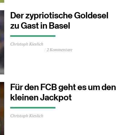
0
Minuten
Der zypriotische Goldesel
zu Gast in Basel
Durchschnittliche
Christoph Kieslich
Lesezeit
2 Kommentare
ca.
3
Minuten
Für den FCB geht es um den
kleinen Jackpot
Durchschnittliche
Christoph Kieslich
Lesezeit
ca.
1