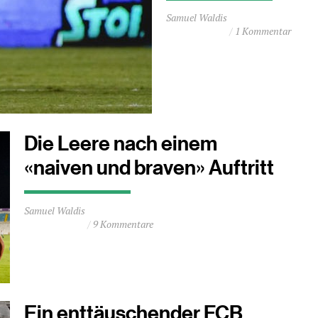
Durchschnittliche
Samuel Waldis
Lesezeit
1 Kommentar
ca.
3
Minuten
Die Leere nach einem
«naiven und braven» Auftritt
Durchschnittliche
Samuel Waldis
Lesezeit
9 Kommentare
ca.
2
Minuten
Ein enttäuschender FCB