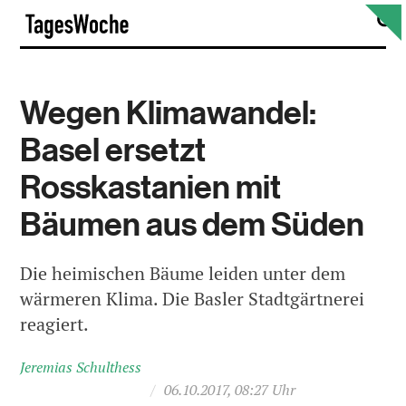
Skip
S
TagesWoche
to
content
Wegen Klimawandel:
Basel ersetzt
Rosskastanien mit
Bäumen aus dem Süden
Die heimischen Bäume leiden unter dem
wärmeren Klima. Die Basler Stadtgärtnerei
reagiert.
Jeremias Schulthess
/
06.10.2017, 08:27 Uhr