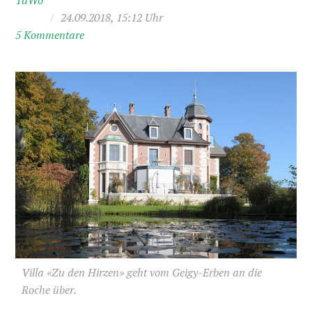
TaWo
/
24.09.2018, 15:12 Uhr
5 Kommentare
Villa «Zu den Hirzen» geht vom Geigy-Erben an die
Roche über.