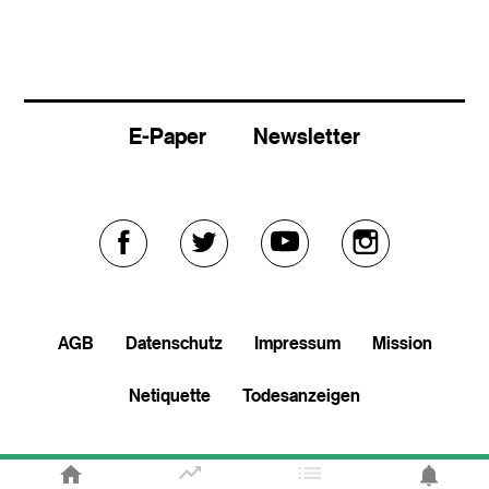
E-Paper
Newsletter
Externer
Externer
Externer
Externer
Link
Link
Link
Link
AGB
Datenschutz
Impressum
Mission
zu
zu
zu
zu
Netiquette
Todesanzeigen
facebook
twitter
youtube
soundcloud