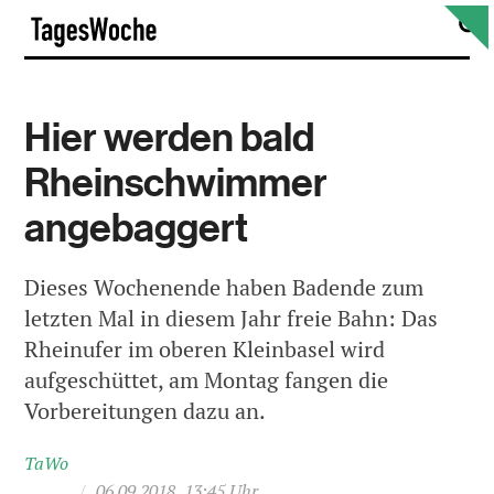
Skip
S
TagesWoche
to
content
Hier werden bald
Rheinschwimmer
angebaggert
Dieses Wochenende haben Badende zum
letzten Mal in diesem Jahr freie Bahn: Das
Rheinufer im oberen Kleinbasel wird
aufgeschüttet, am Montag fangen die
Vorbereitungen dazu an.
TaWo
/
06.09.2018, 13:45 Uhr