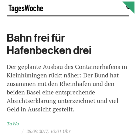
Skip
S
TagesWoche
to
content
Bahn frei für
Hafenbecken drei
Der geplante Ausbau des Containerhafens in
Kleinhüningen rückt näher: Der Bund hat
zusammen mit den Rheinhäfen und den
beiden Basel eine entsprechende
Absichtserklärung unterzeichnet und viel
Geld in Aussicht gestellt.
TaWo
/
28.09.2017, 10:01 Uhr