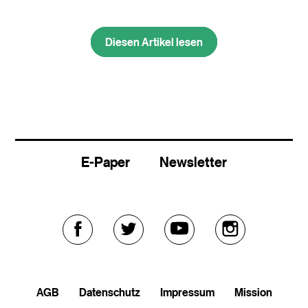
Diesen Artikel lesen
Diesen Artikel lesen
E-Paper
Newsletter
Externer
Externer
Externer
Externer
Link
Link
Link
Link
AGB
Datenschutz
Impressum
Mission