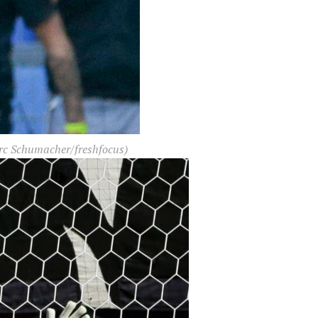
rc Schumacher/freshfocus)