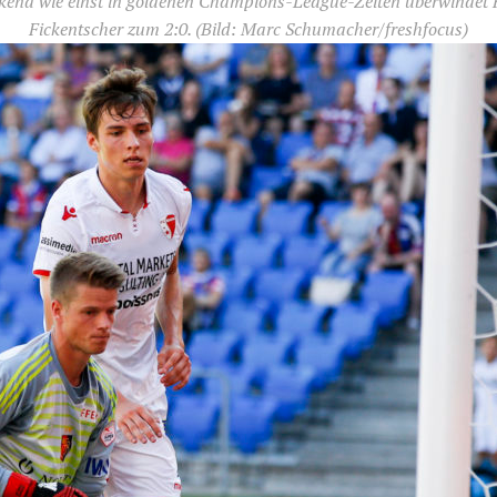
ckend wie einst in goldenen Champions-League-Zeiten überwindet F
Fickentscher zum 2:0.
(Bild: Marc Schumacher/freshfocus)