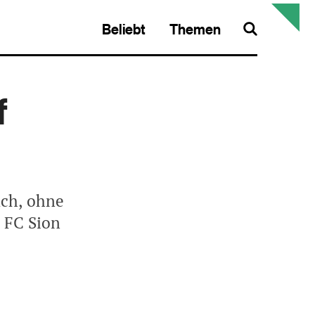
Beliebt
Themen
Search
f
uch, ohne
n FC Sion