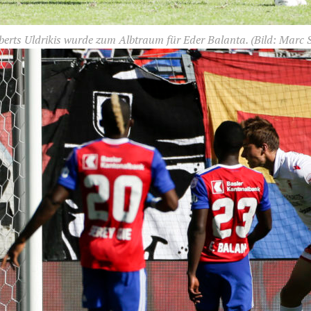
oberts Uldrikis wurde zum Albtraum für Eder Balanta.
(Bild: Marc 