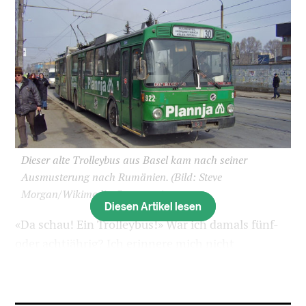
Dieser alte Trolleybus aus Basel kam nach seiner
Ausmusterung nach Rumänien.
(Bild: Steve
Morgan/Wikimedia Commons)
Diesen Artikel lesen
«Da schau! Ein Trolleybus!» War ich damals fünf-
oder achtjährig? Ich erinnere mich nicht.
Geblieben sind nur diese Worte meines Vaters und
die anschliessende Erklärung, was diese Busse
besonders macht. In Basel begeistern Väter ihre