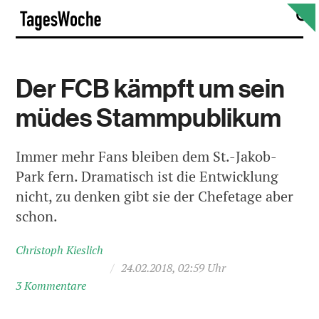
Skip
S
TagesWoche
to
content
Der FCB kämpft um sein
müdes Stammpublikum
Immer mehr Fans bleiben dem St.-Jakob-
Park fern. Dramatisch ist die Entwicklung
nicht, zu denken gibt sie der Chefetage aber
schon.
Christoph Kieslich
/
24.02.2018, 02:59 Uhr
3 Kommentare