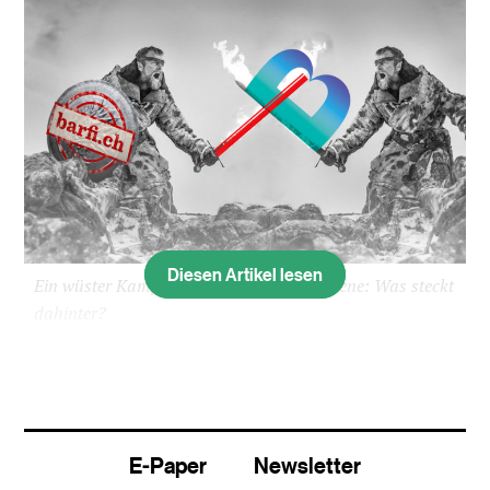
Diesen Artikel lesen
Ein wüster Kampf in der Basler Medienszene: Was steckt
dahinter?
Am Donnerstag erscheint auf Telebasel ein
«
Leitartikel
» von Michael Bornhäusser. Ein
einzigartiges Ereignis: Bornhäusser ist
Stiftungsrat, CEO und Online-Experte in
E-Paper
Newsletter
Personalunion. Trotzdem ist der Text