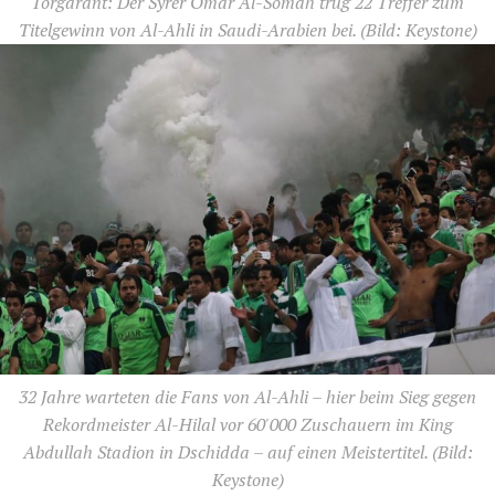
Torgarant: Der Syrer Omar Al-Somah trug 22 Treffer zum
Titelgewinn von Al-Ahli in Saudi-Arabien bei.
(Bild: Keystone)
32 Jahre warteten die Fans von Al-Ahli – hier beim Sieg gegen
Rekordmeister Al-Hilal vor 60'000 Zuschauern im King
Abdullah Stadion in Dschidda – auf einen Meistertitel.
(Bild:
Keystone)