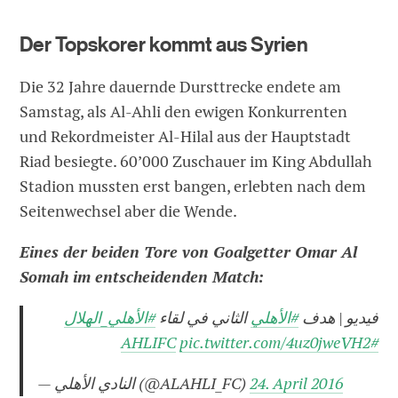
Der Topskorer kommt aus Syrien
Die 32 Jahre dauernde Dursttrecke endete am
Samstag, als Al-Ahli den ewigen Konkurrenten
und Rekordmeister Al-Hilal aus der Hauptstadt
Riad besiegte. 60’000 Zuschauer im King Abdullah
Stadion mussten erst bangen, erlebten nach dem
Seitenwechsel aber die Wende.
Eines der beiden Tore von Goalgetter Omar Al
Somah im entscheidenden Match:
فيديو | هدف
#الأهلي
الثاني في لقاء
#الأهلي_الهلال
pic.twitter.com/4uz0jweVH2
#AHLIFC
— النادي الأهلي (@ALAHLI_FC)
24. April 2016