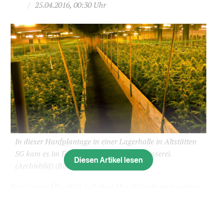
/
25.04.2016, 00:30 Uhr
In dieser Hanfplantage in einer Lagerhalle in Altstätten
SG kam es im Februar 2015 zu einer Schiesserei.
Diesen Artikel lesen
(Archivbild)
(Bild: sda)
Bei einem Überfall auf eine Hanfplantage in einer
Industriehalle in Altstätten SG wurden Anfang
2015 zwei Bewacher durch Schüsse schwer