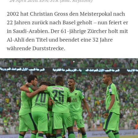
24 April 2016. EPA/STR
(Bild: Keystone)
2002 hat Christian Gross den Meisterpokal nach
22 Jahren zurück nach Basel geholt – nun feiert er
in Saudi-Arabien. Der 61-jährige Zürcher holt mit
Al-Ahli den Titel und beendet eine 32 Jahre
währende Durststrecke.