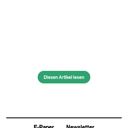
Diesen Artikel lesen
Diesen Artikel lesen
E-Paper
Newsletter