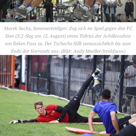
Marek Suchy, Innenverteidiger: Zog sich im Spiel gegen den FC
Sion (3:2-Sieg am 12. August) einen Teilriss der Achillessehne
am linken Fuss zu. Der Tscheche fällt voraussichtlich bis zum
Ende der Vorrunde aus.
(Bild: Andy Mueller/freshfocus)