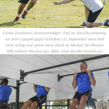
Carlos Zambrano, Innenverteidiger: Traf im Abschlusstraining
vor dem Cupspiel gegen Echallens (15. September) einen Ball
nicht richtig und spürte einen Zwick im Muskel. Der Peruner
fällt mehrere Wochen aus.
(Bild: Andy Mueller/freshfocus)