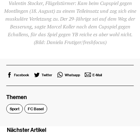
Valentin Stocker, Flügelstürmer: Kam beim Cupspiel gegen
Montlingen (18. August) zu einem Teileinsatz und zog sich eine
muskuläre Verletzung zu. Der 29-Jährige sei auf dem Weg der
Besserung, sagte Marcel Koller nach dem Cupspiel gegen
Echallens, für das Spiel gegen YB reiche es aber wohl nicht.
(Bild: Daniela Frutiger/freshfocus)
Facebook
Twitter
Whatsapp
E-Mail
Themen
Sport
FC Basel
Nächster Artikel