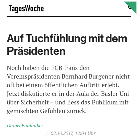
Skip
S
TagesWoche
to
content
Auf Tuchfühlung mit dem
Präsidenten
Noch haben die FCB-Fans den
Vereinspräsidenten Bernhard Burgener nicht
oft bei einem öffentlichen Auftritt erlebt.
Jetzt diskutierte er in der Aula der Basler Uni
über Sicherheit – und liess das Publikum mit
gemischten Gefühlen zurück.
Daniel Faulhaber
/
02.10.2017, 12:04 Uhr