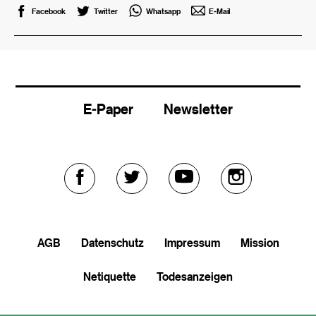
Facebook
Twitter
Whatsapp
E-Mail
E-Paper
Newsletter
Externer
Externer
Externer
Externer
Link
Link
Link
Link
AGB
Datenschutz
Impressum
Mission
zu
zu
zu
zu
Netiquette
Todesanzeigen
facebook
twitter
youtube
soundcloud