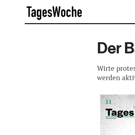
Skip
TagesWoche
to
content
Der B
Wirte prote
werden akti