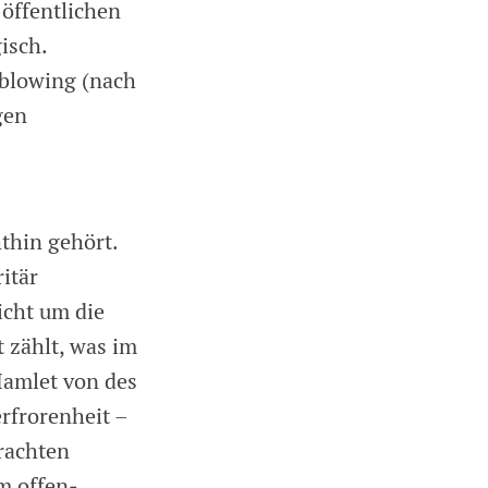
 öffentlichen
isch.
eblowing (nach
gen
thin gehört.
ritär
icht um die
 zählt, was im
Hamlet von des
rfrorenheit –
rachten
m offen­