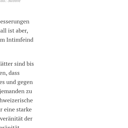
ild: Sabine
besserungen
l ist aber,
em Intimfeind
ätter sind bis
en, dass
ses und gegen
m jemanden zu
chweizerische
r eine starke
veränität der
eränität