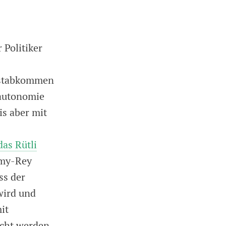
 Politiker
nstabkommen
eautonomie
is aber mit
das Rütli
lmy-Rey
ss der
wird und
it
cht werden.