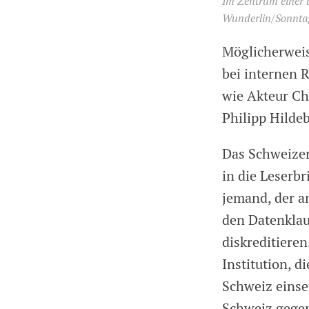
Im Zentrum einer 
Wunderlin/Sonnta
Möglicherweis
bei internen 
wie Akteur Ch
Philipp Hilde
Das Schweizer
in die Leserb
jemand, der a
den Datenklau
diskreditiere
Institution, d
Schweiz einse
Schweiz gegen