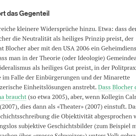
ort das Gegenteil
iche kleinere Widersprüche hinzu. Etwa: dass der
her die Neutralität als heiliges Prinzip preist, der
rat Blocher aber mit den USA 2006 ein Geheimdie
Dass man in der Theorie (oder Ideologie) Gemeind
eralismus als heiliges Gut preist, in der Politprax
ie im Falle der Einbürgerungen und der Minarette
erische Einheitslösungen anstrebt.
Dass Blocher 
na braucht
(so etwa 2005), aber, wenn Kollegin Ca
(2007), dies dann als «Theater» (2007) einstuft. Da
schichtsschreibung die Objektivität abgesprochen 
gslos subjektive Geschichtsbilder (zum Beispiel m
achen über «grosse Schweizer») unters Volk gebra