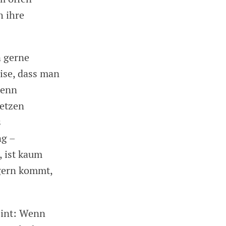
h ihre
n gerne
ise, dass man
wenn
setzen
s
ng –
, ist kaum
agern kommt,
eint: Wenn