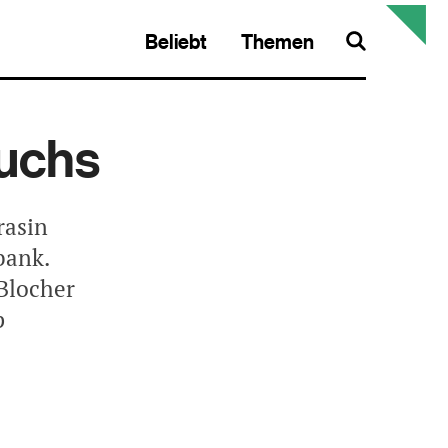
Beliebt
Themen
Search
ruchs
rasin
bank.
Blocher
p