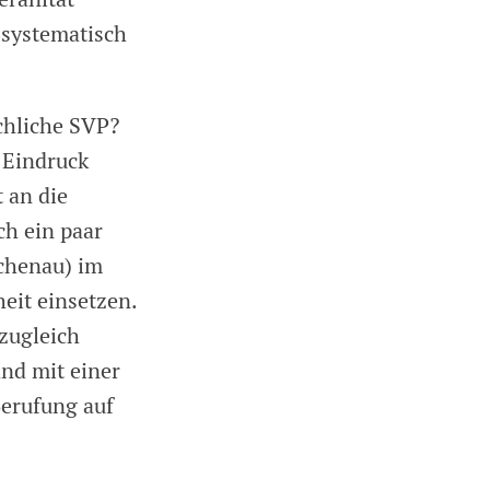
 systematisch
chliche SVP?
 Eindruck
 an die
ch ein paar
ichenau) im
eit einsetzen.
zugleich
and mit einer
Berufung auf