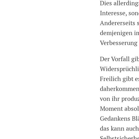
Dies allerding
Interesse, so
Andererseits 
demjenigen im
Verbesserung 
Der Vorfall gi
Widersprüchli
Freilich gibt 
daherkommende
von ihr produ
Moment absolu
Gedankens Blä
das kann auch
Selbstsicherh