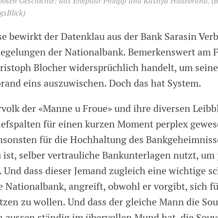
bösen Geschichte: das Ehepaar Philipp und Kashya Hildebrand.
(B
gsBlick)
e bewirkt der Datenklau aus der Bank Sarasin Ver
Regelungen der Nationalbank. Bemerkenswert am Fal
ristoph Blocher widersprüchlich handelt, um sein
brand eins auszuwischen. Doch das hat System.
volk der «Manne u Froue» und ihre diversen Leibbl
riefspalten für einen kurzen Moment perplex gewes
nsonsten für die Hochhaltung des Bankgeheimnis
 ist, selber vertrauliche Bankunterlagen nutzt, u
n. Und dass dieser Jemand zugleich eine wichtige s
ie Nationalbank, angreift, obwohl er vorgibt, sich fü
tzen zu wollen. Und dass der gleiche Mann die Sou
 aus­sen ständig im übervollen Mund hat, die Souv