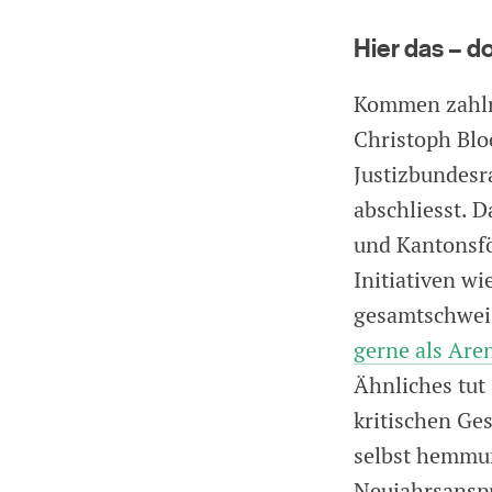
Hier das – d
Kommen zahlre
Christoph Bloc
Justizbundes
abschliesst. 
und Kantonsföd
Initiativen w
gesamtschweiz
gerne als Are
Ähnliches tut 
kritischen Ge
selbst hemmun
Neujahrsanspr