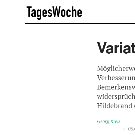
Skip
TagesWoche
to
content
Varia
Möglicherwe
Verbesserun
Bemerkenswe
widersprüch
Hildebrand 
Georg Kreis
/
05.