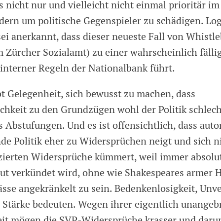
s nicht nur und vielleicht nicht einmal prioritär im
ndern um politische Gegenspieler zu schädigen. Log
sei anerkannt, dass dieser neueste Fall von Whistl
 Zürcher Sozialamt) zu einer wahrscheinlich fälli
interner Regeln der Nationalbank führt.
bt Gelegenheit, sich bewusst zu machen, dass
chkeit zu den Grundzügen wohl der Politik schlech
es Abstufungen. Und es ist offensichtlich, dass auto
 Politik eher zu Widersprüchen neigt und sich n
zierten Widersprüche kümmert, weil immer absolut
t verkündet wird, ohne wie Shakespeares armer 
sse angekränkelt zu sein. Bedenkenlosigkeit, Unve
 Stärke bedeuten. Wegen ihrer eigentlich unangeb
eit mögen die SVP-Widersprüche krasser und daru