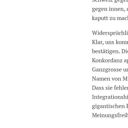
gegen innen, 
kaputt zu mac
Widersprüchli
Klar, uns kom
bestätigen. D
Konkordanz app
Ganzgrosse un
Namen von Mit
Dass sie fehl
Integrationsh
gigantischen 
Meinungsfreih