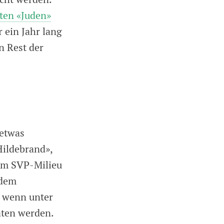
rten «Juden»
r ein Jahr lang
n Rest der
 etwas
Hildebrand»,
 im SVP-Milieu
 dem
, wenn unter
aten werden.