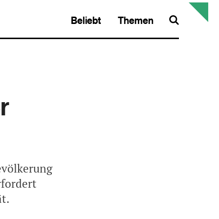
Beliebt
Themen
Search
r
Bevölkerung
rfordert
t.