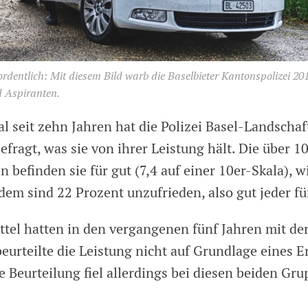
rdentlich: Mit diesem Bild warb die Baselbieter Kantonspolizei 2
 Aspiranten.
l seit zehn Jahren hat die Polizei Basel-Landschaf
fragt, was sie von ihrer Leistung hält. Die über 1
befinden sie für gut (7,4 auf einer 10er-Skala), wi
zdem sind 22 Prozent unzufrieden, also gut jeder fü
ttel hatten in den vergangenen fünf Jahren mit der
beurteilte die Leistung nicht auf Grundlage eines E
ie Beurteilung fiel allerdings bei diesen beiden Gr