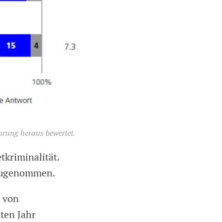
ahrung heraus bewertet.
tkriminalität.
 zugenommen.
r von
zten Jahr