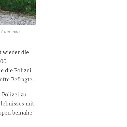
017 um neue
t wieder die
000
e die Polizei
nfte Befragte.
 Polizei zu
rlebnisses mit
uppen beinahe