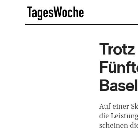
Skip
TagesWoche
to
content
Trotz
Fünft
Basel
Auf einer Sk
die Leistung
scheinen di