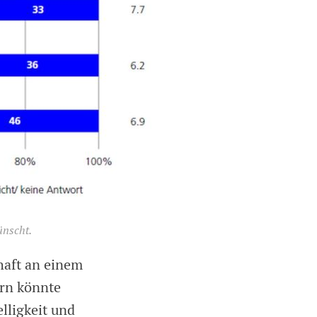
ünscht.
haft an einem
ern könnte
lligkeit und